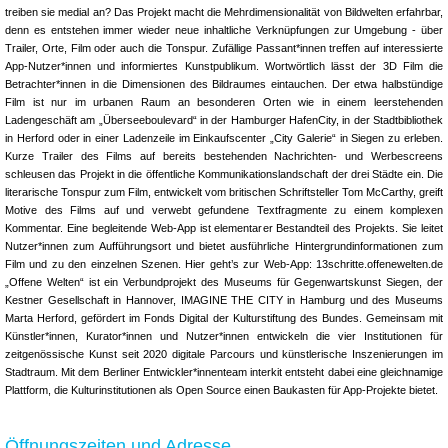
treiben sie medial an? Das Projekt macht die Mehrdimensionalität von Bildwelten erfahrbar,
denn es entstehen immer wieder neue inhaltliche Verknüpfungen zur Umgebung - über
Trailer, Orte, Film oder auch die Tonspur. Zufällige Passant*innen treffen auf interessierte
App-Nutzer*innen und informiertes Kunstpublikum. Wortwörtlich lässt der 3D Film die
Betrachter*innen in die Dimensionen des Bildraumes eintauchen. Der etwa halbstündige
Film ist nur im urbanen Raum an besonderen Orten wie in einem leerstehenden
Ladengeschäft am „Überseeboulevard“ in der Hamburger HafenCity, in der Stadtbibliothek
in Herford oder in einer Ladenzeile im Einkaufscenter „City Galerie“ in Siegen zu erleben.
Kurze Trailer des Films auf bereits bestehenden Nachrichten- und Werbescreens
schleusen das Projekt in die öffentliche Kommunikationslandschaft der drei Städte ein. Die
literarische Tonspur zum Film, entwickelt vom britischen Schriftsteller Tom McCarthy, greift
Motive des Films auf und verwebt gefundene Textfragmente zu einem komplexen
Kommentar. Eine begleitende Web-App ist elementarer Bestandteil des Projekts. Sie leitet
Nutzer*innen zum Aufführungsort und bietet ausführliche Hintergrundinformationen zum
Film und zu den einzelnen Szenen. Hier geht’s zur Web-App: 13schritte.offenewelten.de
„Offene Welten“ ist ein Verbundprojekt des Museums für Gegenwartskunst Siegen, der
Kestner Gesellschaft in Hannover, IMAGINE THE CITY in Hamburg und des Museums
Marta Herford, gefördert im Fonds Digital der Kulturstiftung des Bundes. Gemeinsam mit
Künstler*innen, Kurator*innen und Nutzer*innen entwickeln die vier Institutionen für
zeitgenössische Kunst seit 2020 digitale Parcours und künstlerische Inszenierungen im
Stadtraum. Mit dem Berliner Entwickler*innenteam interkit entsteht dabei eine gleichnamige
Plattform, die Kulturinstitutionen als Open Source einen Baukasten für App-Projekte bietet.
Öffnungszeiten und Adresse