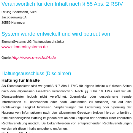
Verantwortlich für den Inhalt nach § 55 Abs. 2 RStV
Rißling-Beckmann, Silke
Jacobsenweg 6A
30559 Hannover
System wurde entwickelt und wird betreut von
ElementSystems UG (haftungsbeschränkt)
www.elementsystems.de
http://www.e-recht24.de
Quelle
Haftungsausschluss (Disclaimer)
Haftung für Inhalte
Als Diensteanbieter sind wir gemäß § 7 Abs.1 TMG für eigene Inhalte auf diesen Seiten
nach den allgemeinen Gesetzen verantwortlich. Nach §§ 8 bis 10 TMG sind wir als
Diensteanbieter jedoch nicht verpflichtet, übermittelte oder gespeicherte fremde
Informationen zu überwachen oder nach Umständen zu forschen, die auf eine
rechtswidrige Tätigkeit hinweisen. Verpflichtungen zur Entfernung oder Sperrung der
Nutzung von Informationen nach den allgemeinen Gesetzen bleiben hiervon unberührt.
Eine diesbezügliche Haftung ist jedoch erst ab dem Zeitpunkt der Kenntnis einer konkreten
Rechtsverletzung möglich. Bei Bekanntwerden von entsprechenden Rechtsverletzungen
werden wir diese Inhalte umgehend entfernen.