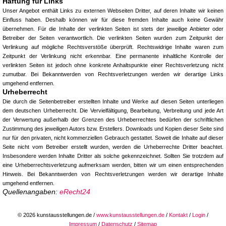
Haftung für Links
Unser Angebot enthält Links zu externen Webseiten Dritter, auf deren Inhalte wir keinen
Einfluss haben. Deshalb können wir für diese fremden Inhalte auch keine Gewähr
übernehmen. Für die Inhalte der verlinkten Seiten ist stets der jeweilige Anbieter oder
Betreiber der Seiten verantwortlich. Die verlinkten Seiten wurden zum Zeitpunkt der
Verlinkung auf mögliche Rechtsverstöße überprüft. Rechtswidrige Inhalte waren zum
Zeitpunkt der Verlinkung nicht erkennbar. Eine permanente inhaltliche Kontrolle der
verlinkten Seiten ist jedoch ohne konkrete Anhaltspunkte einer Rechtsverletzung nicht
zumutbar. Bei Bekanntwerden von Rechtsverletzungen werden wir derartige Links
umgehend entfernen.
Urheberrecht
Die durch die Seitenbetreiber erstellten Inhalte und Werke auf diesen Seiten unterliegen
dem deutschen Urheberrecht. Die Vervielfältigung, Bearbeitung, Verbreitung und jede Art
der Verwertung außerhalb der Grenzen des Urheberrechtes bedürfen der schriftlichen
Zustimmung des jeweiligen Autors bzw. Erstellers. Downloads und Kopien dieser Seite sind
nur für den privaten, nicht kommerziellen Gebrauch gestattet. Soweit die Inhalte auf dieser
Seite nicht vom Betreiber erstellt wurden, werden die Urheberrechte Dritter beachtet.
Insbesondere werden Inhalte Dritter als solche gekennzeichnet. Sollten Sie trotzdem auf
eine Urheberrechtsverletzung aufmerksam werden, bitten wir um einen entsprechenden
Hinweis. Bei Bekanntwerden von Rechtsverletzungen werden wir derartige Inhalte
umgehend entfernen.
Quellenangaben:
eRecht24
© 2026 kunstausstellungen.de /
www.kunstausstellungen.de
/
Kontakt
/
Login
/
Impressum
/
Datenschutz
/
Sitemap