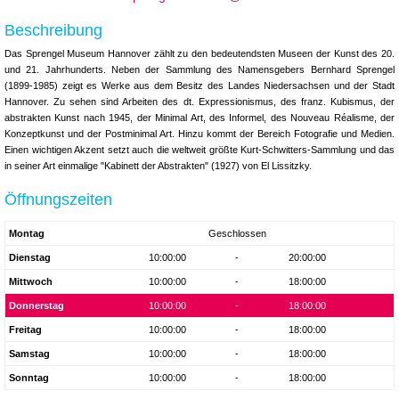
Beschreibung
Das Sprengel Museum Hannover zählt zu den bedeutendsten Museen der Kunst des 20.
und 21. Jahrhunderts. Neben der Sammlung des Namensgebers Bernhard Sprengel
(1899-1985) zeigt es Werke aus dem Besitz des Landes Niedersachsen und der Stadt
Hannover. Zu sehen sind Arbeiten des dt. Expressionismus, des franz. Kubismus, der
abstrakten Kunst nach 1945, der Minimal Art, des Informel, des Nouveau Réalisme, der
Konzeptkunst und der Postminimal Art. Hinzu kommt der Bereich Fotografie und Medien.
Einen wichtigen Akzent setzt auch die weltweit größte Kurt-Schwitters-Sammlung und das
in seiner Art einmalige "Kabinett der Abstrakten" (1927) von El Lissitzky.
Öffnungszeiten
Montag
Geschlossen
Dienstag
10:00:00
-
20:00:00
Mittwoch
10:00:00
-
18:00:00
Donnerstag
10:00:00
-
18:00:00
Freitag
10:00:00
-
18:00:00
Samstag
10:00:00
-
18:00:00
Sonntag
10:00:00
-
18:00:00