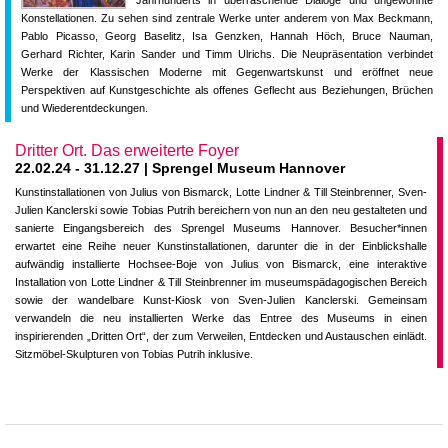
Jahrhunderts in überraschende Dialoge und ungewohnte
Konstellationen. Zu sehen sind zentrale Werke unter anderem von Max Beckmann,
Pablo Picasso, Georg Baselitz, Isa Genzken, Hannah Höch, Bruce Nauman,
Gerhard Richter, Karin Sander und Timm Ulrichs. Die Neupräsentation verbindet
Werke der Klassischen Moderne mit Gegenwartskunst und eröffnet neue
Perspektiven auf Kunstgeschichte als offenes Geflecht aus Beziehungen, Brüchen
und Wiederentdeckungen.
Dritter Ort. Das erweiterte Foyer
22.02.24 - 31.12.27 | Sprengel Museum Hannover
Kunstinstallationen von Julius von Bismarck, Lotte Lindner & Till Steinbrenner, Sven-
Julien Kanclerski sowie Tobias Putrih bereichern von nun an den neu gestalteten und
sanierte Eingangsbereich des Sprengel Museums Hannover. Besucher*innen
erwartet eine Reihe neuer Kunstinstallationen, darunter die in der Einblickshalle
aufwändig installierte Hochsee-Boje von Julius von Bismarck, eine interaktive
Installation von Lotte Lindner & Till Steinbrenner im museumspädagogischen Bereich
sowie der wandelbare Kunst-Kiosk von Sven-Julien Kanclerski. Gemeinsam
verwandeln die neu installierten Werke das Entree des Museums in einen
inspirierenden „Dritten Ort“, der zum Verweilen, Entdecken und Austauschen einlädt.
Sitzmöbel-Skulpturen von Tobias Putrih inklusive.