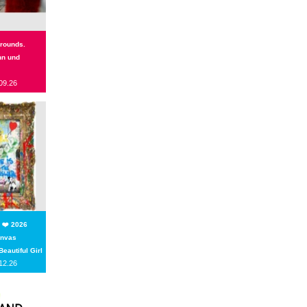
rounds.
n und
09.26
 ❤️ 2026
anvas
Beautiful Girl
12.26