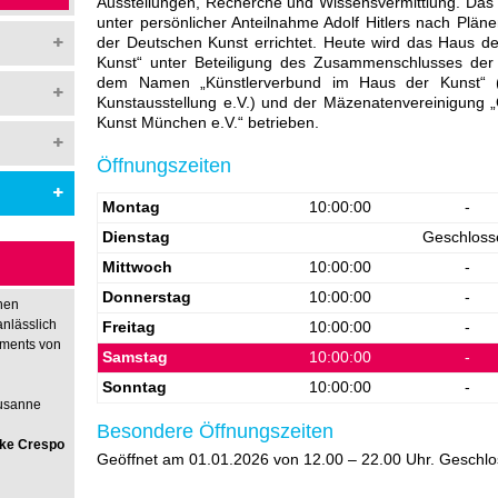
Ausstellungen, Recherche und Wissensvermittlung. Da
unter persönlicher Anteilnahme Adolf Hitlers nach Plän
der Deutschen Kunst errichtet. Heute wird das Haus de
Kunst“ unter Beteiligung des Zusammenschlusses der
dem Namen „Künstlerverbund im Haus der Kunst“ (fr
Kunstausstellung e.V.) und der Mäzenatenvereinigung 
Kunst München e.V.“ betrieben.
Öffnungszeiten
Montag
10:00:00
-
Dienstag
Geschloss
Mittwoch
10:00:00
-
Donnerstag
10:00:00
-
hen
anlässlich
Freitag
10:00:00
-
nments von
Samstag
10:00:00
-
Sonntag
10:00:00
-
Susanne
Besondere Öffnungszeiten
rike Crespo
Geöffnet am 01.01.2026 von 12.00 – 22.00 Uhr. Geschlo