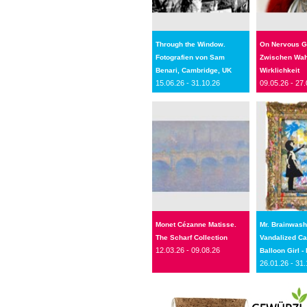
Through the Window.
On Nervous G
Fotografien von Sam
Zwischen Wah
Benari, Cambridge, UK
Wirklichkeit
15.06.26 - 31.10.26
09.05.26 - 27.
Monet Cézanne Matisse.
Mr. Brainwash
The Scharf Collection
Vandalized C
12.03.26 - 09.08.26
Balloon Girl - 
26.01.26 - 31.