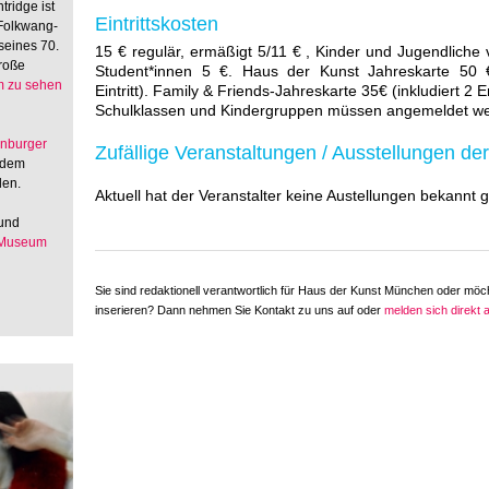
tridge ist
Eintrittskosten
 Folkwang-
seines 70.
15 € regulär, ermäßigt 5/11 € , Kinder und Jugendliche 
große
Student*innen 5 €. Haus der Kunst Jahreskarte 50 €
 zu sehen
Eintritt). Family & Friends-Jahreskarte 35€ (inkludiert 2
Schulklassen und Kindergruppen müssen angemeldet w
enburger
Zufällige Veranstaltungen / Ausstellungen der
 dem
den.
Aktuell hat der Veranstalter keine Austellungen bekannt
 und
 Museum
Sie sind redaktionell verantwortlich für Haus der Kunst München oder möc
inserieren? Dann nehmen Sie Kontakt zu uns auf oder
melden sich direkt 