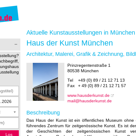
Aktuelle Kunstausstellungen in München
Haus der Kunst München
Architektur, Malerei, Grafik & Zeichnung, Bil
stellung?
begriff,
Prinzregentenstraße 1
ltungshaus
80538 München
usstellung
Tel
+49 (0) 89 / 21 12 71 13
Fax
+ 49 (0) 89 / 21 12 71 57
www.hausderkunst.de
mail@hausderkunst.de
Beschreibung
t
Das Haus der Kunst ist ein öffentliches Museum ohne
führendes Zentrum für zeitgenössische Kunst. Es ist d
der Geschichten der zeitgenössischen Kunst verp