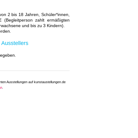
von 2 bis 18 Jahren, Schüler*innen,
 (Begleitperson zahlt ermäßigten
 Erwachsene und bis zu 3 Kindern).
erden.
 Ausstellers
 gegeben.
hten Ausstellungen auf kunstaustellungen.de
an
.