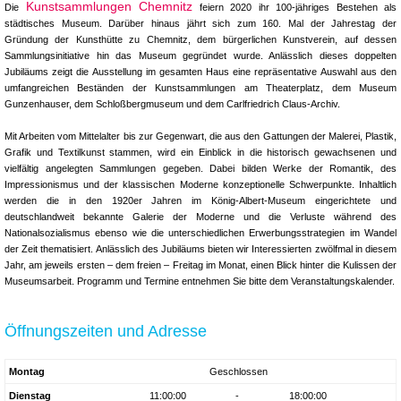
Kunstsammlungen Chemnitz
Die
feiern 2020 ihr 100-jähriges Bestehen als
städtisches Museum. Darüber hinaus jährt sich zum 160. Mal der Jahrestag der
Gründung der Kunsthütte zu Chemnitz, dem bürgerlichen Kunstverein, auf dessen
Sammlungsinitiative hin das Museum gegründet wurde. Anlässlich dieses doppelten
Jubiläums zeigt die Ausstellung im gesamten Haus eine repräsentative Auswahl aus den
umfangreichen Beständen der Kunstsammlungen am Theaterplatz, dem Museum
Gunzenhauser, dem Schloßbergmuseum und dem Carlfriedrich Claus-Archiv.
Mit Arbeiten vom Mittelalter bis zur Gegenwart, die aus den Gattungen der Malerei, Plastik,
Grafik und Textilkunst stammen, wird ein Einblick in die historisch gewachsenen und
vielfältig angelegten Sammlungen gegeben. Dabei bilden Werke der Romantik, des
Impressionismus und der klassischen Moderne konzeptionelle Schwerpunkte. Inhaltlich
werden die in den 1920er Jahren im König-Albert-Museum eingerichtete und
deutschlandweit bekannte Galerie der Moderne und die Verluste während des
Nationalsozialismus ebenso wie die unterschiedlichen Erwerbungsstrategien im Wandel
der Zeit thematisiert. Anlässlich des Jubiläums bieten wir Interessierten zwölfmal in diesem
Jahr, am jeweils ersten – dem freien – Freitag im Monat, einen Blick hinter die Kulissen der
Museumsarbeit. Programm und Termine entnehmen Sie bitte dem Veranstaltungskalender.
Öffnungszeiten und Adresse
Montag
Geschlossen
Dienstag
11:00:00
-
18:00:00