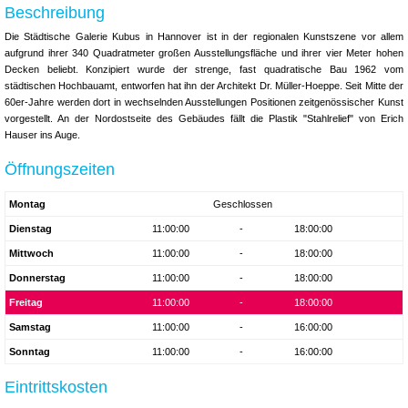
Beschreibung
Die Städtische Galerie Kubus in Hannover ist in der regionalen Kunstszene vor allem
aufgrund ihrer 340 Quadratmeter großen Ausstellungsfläche und ihrer vier Meter hohen
Decken beliebt. Konzipiert wurde der strenge, fast quadratische Bau 1962 vom
städtischen Hochbauamt, entworfen hat ihn der Architekt Dr. Müller-Hoeppe. Seit Mitte der
60er-Jahre werden dort in wechselnden Ausstellungen Positionen zeitgenössischer Kunst
vorgestellt. An der Nordostseite des Gebäudes fällt die Plastik "Stahlrelief" von Erich
Hauser ins Auge.
Öffnungszeiten
Montag
Geschlossen
Dienstag
11:00:00
-
18:00:00
Mittwoch
11:00:00
-
18:00:00
Donnerstag
11:00:00
-
18:00:00
Freitag
11:00:00
-
18:00:00
Samstag
11:00:00
-
16:00:00
Sonntag
11:00:00
-
16:00:00
Eintrittskosten