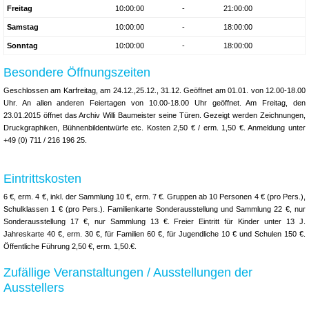
Freitag
10:00:00
-
21:00:00
Samstag
10:00:00
-
18:00:00
Sonntag
10:00:00
-
18:00:00
Besondere Öffnungszeiten
Geschlossen am Karfreitag, am 24.12.,25.12., 31.12. Geöffnet am 01.01. von 12.00-18.00
Uhr. An allen anderen Feiertagen von 10.00-18.00 Uhr geöffnet. Am Freitag, den
23.01.2015 öffnet das Archiv Willi Baumeister seine Türen. Gezeigt werden Zeichnungen,
Druckgraphiken, Bühnenbildentwürfe etc. Kosten 2,50 € / erm. 1,50 €. Anmeldung unter
+49 (0) 711 / 216 196 25.
Eintrittskosten
6 €, erm. 4 €, inkl. der Sammlung 10 €, erm. 7 €. Gruppen ab 10 Personen 4 € (pro Pers.),
Schulklassen 1 € (pro Pers.). Familienkarte Sonderausstellung und Sammlung 22 €, nur
Sonderausstellung 17 €, nur Sammlung 13 €. Freier Eintritt für Kinder unter 13 J.
Jahreskarte 40 €, erm. 30 €, für Familien 60 €, für Jugendliche 10 € und Schulen 150 €.
Öffentliche Führung 2,50 €, erm. 1,50.€.
Zufällige Veranstaltungen / Ausstellungen der
Ausstellers