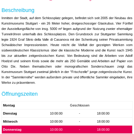
Beschreibung
Inmitten der Stadt, auf dem Schlossplatz gelegen, befindet sich seit 2005 der Neubau des
Kunstmuseums Stuttgart - ein 26 Meter hoher, dreigeschossiger Glaskubus. Vier Fünftel
der Ausstellungsfläche von insg. 5000 m² liegen aufgrund der Nutzung zweier ehemaliger
Tunnelröhren unterhalb des Schlossplatzes. Den Grundstock zur Stuttgarter Sammlung
legte 1924 Graf Silvio della Valle di Casanova mit der Schenkung seiner Privatsammlung
Schwäbischer Impressionisten. Heute reicht die Vielfalt der gezeigten Werken vom
südwestdeutschen Klassizismus über die klassische Moderne und die Kunst nach 1945
bis zur aktuellen zeitgenössischen Kunst. Von Bedeutung sind die Arbeiten von Adolf
Hoelzel und seinem Kreis sowie die mehr als 250 Gemälde und Arbeiten auf Papier von
Otto Dix. Neben thematischen oder monografischen Sonderschauen zeigt das
Kunstmuseum Stuttgart zweimal jährlich in der "Frischzelle" junge zeitgenössische Kunst.
In der "Sammlerreihe" werden außerdem private und öffentliche Sammler eingeladen, ihre
Werke zu präsentieren.
Öffnungszeiten
Montag
Geschlossen
Dienstag
10:00:00
-
18:00:00
Mittwoch
10:00:00
-
18:00:00
Donnerstag
10:00:00
-
18:00:00