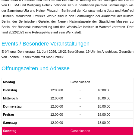
von HELMA und Wolfgang Petrick befinden sich in namhaften privaten Sammlungen wie
der Sammlung Ulla und Heiner Pietzsch, Berlin und der Kunstsammlung Jutta und Manfred
Heinrich, Maulbronn. Petricks Werke sind in den Sammlungen der Akademie der Künste
Berlin, der Berlinischen Galerie, der Neuen Nationalgalerie der Staatlichen Museen zu
Berlin, der Bundeskunstsammlung und des Woods Art Institute in Wentorf vertreten. Dort
fand 2022/2023 eine Retrospektive auf sein Werk statt.
Events / Besondere Veranstaltungen
Eröffnung: Donnerstag, 11. Juni 2026, 18-21 Begrüßung: 19 Uhr, im Anschluss: Gespräch
von Jochen L. Stöckmann mit Nina Petrick
Öffnungszeiten und Adresse
Montag
Geschlossen
Dienstag
12:00:00
-
18:00:00
Mittwoch
12:00:00
-
18:00:00
Donnerstag
12:00:00
-
18:00:00
Freitag
12:00:00
-
18:00:00
Samstag
12:00:00
-
18:00:00
Sonntag
Geschlossen