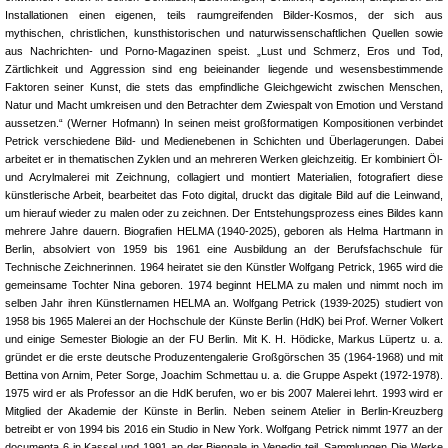
Installationen einen eigenen, teils raumgreifenden Bilder-Kosmos, der sich aus
mythischen, christlichen, kunsthistorischen und naturwissenschaftlichen Quellen sowie
aus Nachrichten- und Porno-Magazinen speist. „Lust und Schmerz, Eros und Tod,
Zärtlichkeit und Aggression sind eng beieinander liegende und wesensbestimmende
Faktoren seiner Kunst, die stets das empfindliche Gleichgewicht zwischen Menschen,
Natur und Macht umkreisen und den Betrachter dem Zwiespalt von Emotion und Verstand
aussetzen.“ (Werner Hofmann) In seinen meist großformatigen Kompositionen verbindet
Petrick verschiedene Bild- und Medienebenen in Schichten und Überlagerungen. Dabei
arbeitet er in thematischen Zyklen und an mehreren Werken gleichzeitig. Er kombiniert Öl-
und Acrylmalerei mit Zeichnung, collagiert und montiert Materialien, fotografiert diese
künstlerische Arbeit, bearbeitet das Foto digital, druckt das digitale Bild auf die Leinwand,
um hierauf wieder zu malen oder zu zeichnen. Der Entstehungsprozess eines Bildes kann
mehrere Jahre dauern. Biografien HELMA (1940-2025), geboren als Helma Hartmann in
Berlin, absolviert von 1959 bis 1961 eine Ausbildung an der Berufsfachschule für
Technische Zeichnerinnen. 1964 heiratet sie den Künstler Wolfgang Petrick, 1965 wird die
gemeinsame Tochter Nina geboren. 1974 beginnt HELMA zu malen und nimmt noch im
selben Jahr ihren Künstlernamen HELMA an. Wolfgang Petrick (1939-2025) studiert von
1958 bis 1965 Malerei an der Hochschule der Künste Berlin (HdK) bei Prof. Werner Volkert
und einige Semester Biologie an der FU Berlin. Mit K. H. Hödicke, Markus Lüpertz u. a.
gründet er die erste deutsche Produzentengalerie Großgörschen 35 (1964-1968) und mit
Bettina von Arnim, Peter Sorge, Joachim Schmettau u. a. die Gruppe Aspekt (1972-1978).
1975 wird er als Professor an die HdK berufen, wo er bis 2007 Malerei lehrt. 1993 wird er
Mitglied der Akademie der Künste in Berlin. Neben seinem Atelier in Berlin-Kreuzberg
betreibt er von 1994 bis 2016 ein Studio in New York. Wolfgang Petrick nimmt 1977 an der
documenta 6 in Kassel und 1991 an der Biennale in Venedig teil. Sammlungen Die Werke