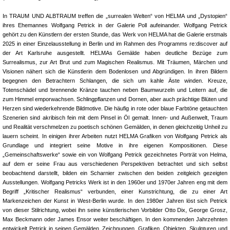
In TRAUM UND ALBTRAUM treffen die „surrealen Welten“ von HELMA und „Dystopien“
ihres Ehemannes Wolfgang Petrick in der Galerie Poll aufeinander. Wolfgang Petrick
gehört zu den Künstlern der ersten Stunde, das Werk von HELMA hat die Galerie erstmals
2025 in einer Einzelausstellung in Berlin und im Rahmen des Programms re:discover auf
der Art Karlsruhe ausgestellt. HELMAs Gemälde haben deutliche Bezüge zum
Surrealismus, zur Art Brut und zum Magischen Realismus. Mit Träumen, Märchen und
Visionen nähert sich die Künstlerin dem Bodenlosen und Abgründigen. In ihren Bildern
begegnen den Betrachtern Schlangen, die sich um kahle Äste winden. Kreuze,
Totenschädel und brennende Kränze tauchen neben Baumwurzeln und Leitern auf, die
zum Himmel emporwachsen. Schlingpflanzen und Dornen, aber auch prächtige Blüten und
Herzen sind wiederkehrende Bildmotive. Die häufig in rote oder blaue Farbtöne getauchten
Szenerien sind akribisch fein mit dem Pinsel in Öl gemalt. Innen- und Außenwelt, Traum
und Realität verschmelzen zu poetisch schönen Gemälden, in denen gleichzeitig Unheil zu
lauern scheint. In einigen ihrer Arbeiten nutzt HELMA Grafiken von Wolfgang Petrick als
Grundlage und integriert seine Motive in ihre eigenen Kompositionen. Diese
„Gemeinschaftswerke“ sowie ein von Wolfgang Petrick gezeichnetes Porträt von Helma,
auf dem er seine Frau aus verschiedenen Perspektiven betrachtet und sich selbst
beobachtend darstellt, bilden ein Scharnier zwischen den beiden zeitgleich gezeigten
Ausstellungen. Wolfgang Petricks Werk ist in den 1960er und 1970er Jahren eng mit dem
Begriff „Kritischer Realismus“ verbunden, einer Kunstrichtung, die zu einer Art
Markenzeichen der Kunst in West-Berlin wurde. In den 1980er Jahren löst sich Petrick
von dieser Stilrichtung, wobei ihn seine künstlerischen Vorbilder Otto Dix, George Grosz,
Max Beckmann oder James Ensor weiter beschäftigen. In den kommenden Jahrzehnten
entwickelt Petrick in seinen Gemälden, Zeichnungen, Grafiken, Objekten, Skulpturen und