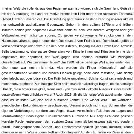
In einer Welt, die vollends aus den Fugen geraten ist, widmet sich die Sammlung Grässlin mit der Ausstellung Im Land der Motive brennt kein Licht mehr »den schweren Themen« (Albert Oehlen) unserer Zeit. Die Ausstellung geht zurück an den Ursprung unserer aktuell nur schwerlich aushaltbaren Gegenwart. Schon in den späten 1970ern und frühen 1980ern schien jede bequeme Gewissheit dahin zu sein. Von hehrem Weltgeist oder gar Weltweisheit war nichts zu spüren. Ob gegen verschwiegene Verstrickungen in den Nationalsozialismus, gegen unter dem Deckmantel von Freiheit und Demokratie geführte Wirtschaftskriege oder etwa für einen bewussteren Umgang mit der Umwelt und sexuelle Selbstbestimmung, eine ganze Generation von Künstlerinnen und Künstlern lehnte sich angesichts der Kaputtheit der Welt gegen eine ebenso erstarrte wie verlogene Gesellschaft auf. Wie zusammen leben? Um 1980 fiel die bisherige Welt auseinander, doch eine neue war noch nicht da. Also wurden die Finger künstlerisch auf alle gesellschaftlichen Wunden und blinden Flecken gelegt, ohne dass feststand, was richtig oder falsch, gut oder böse sei. Die Kritik folgte umgehend: Solche Kunst sei zynisch und menschenverachtend. Aus heutiger Sicht sollte man sich allerdings fragen, ob die damalige Drastik, Geschmackslosigkeit, Ironie und Zynismus nicht vielmehr Ausdruck einer zutiefst verzweifelten Menschlichkeit waren? Auch 2025 fällt die bisherige Welt auseinander, ohne, dass wir wüssten, wie eine neue aussehen könnte. Und wieder wird – mit wortreich-symbolischen Bekundungen – geschwiegen. Diesmal jedoch nicht aus Scham über die eigenen Verfehlungen, sondern aus Angst, etwas vermeintlich Falsches zu sagen und Verantwortung für das eigene Tun übernehmen zu müssen. Nur zeigt sich, dass politisch korrekte Reglementierungen den sozialen Zusammenhalt keineswegs stärken, sondern durch unausgesprochene Sprach- und Denkverbote spalten (»cancel culture«, »echo chambers« usf.). Was ist denn bloß am Sonntag los? Auf den 10 Tafeln von Was ist denn bloß am Sonntag los? entwirft Martin Kippenberger ein regelrechtes Alltagsmosaik. Mit Motiven aus Comics, Groschenheften, Magazinen und Boulevardzeitungen breitet er die privaten Befindlichkeiten im Westdeutschland der 1980er aus. Also was ist jetzt am Sonntag los, während die große Weltgeschichte stillsteht? Sich fein machen, splitterfasernackt zuhause sitzen, psychedelischen Tapeten beim Verlaufen zusehen, den schnittigen Opel Kadett polieren, Beziehungen beenden, im Garten für’s Familienalbum posieren, sich mit Erektionsstörungen herumschlagen und am Ende hängt man durch wie ein skelettiertes Faultier. Morgenlicht fällt ins Führerhauptquartier Das Führerhauptquartier liegt in Trümmern. Durch hohe Fenster fällt zartweißes Licht auf blutrot verschmierten Boden. Das Bild ist in so extremer Aufsicht gegeben, dass es unten in einen düsteren Abgrund wegbricht. Aber immerhin vertreibt das Morgenlicht den Horror des nationalsozialistischen Alptraums, oder etwa nicht? Derartige Erlösung bietet Albert Oehlen keineswegs. In der rechten Ecke unten befindet sich kein zerbrochenes Fenster, sondern ein Hakenkreuz, das in einen aufgeklebten Spiegel ragt. Es kommt bedrohlich nah an uns und unsere ins Bild gespiegelte Gegenwart heran, in der die Geschichte offensichtlich noch nicht abgeschlossen ist. Ebenso wenig kommt man ›Ingenieursleistungen‹ wie der Adolf-Hitler-Brücke, Krefeld durch Primärfarben und Konstruktivismus bei. Eine gute und eine böse Moderne gibt es nicht. Die einzige, die wir haben, tut weh. Civiltà Italiana Monumental aufgezogen, hinter Glas und mit massiver Holzrahmung zeigt Günther Förg den Palazzo della Civiltà Italiana, auf dem Gelände der für 1942 geplanten Weltausstellung in Rom erbaut. Die Kompromisslosigkeit des rationalistischen Entwurfs ist atemberaubend, klassisch, formschön. Entlang der wohlproportionierten Rundbogenarkaden kann man lange schwelgen, bis auffällt, dass sie in 6 horizontalen Zeilen und 9 vertikalen Spalten angeordnet sind. Zusammen buchstabiert das: B-E-N-I-T-O M-U-S-S-O-L-I-N-I. Dagegen ist Förgs Blick auf die Architektur verzogen, überdehnt und schräg. Gegenüber der totalitären Architektur behauptet er den unsicheren menschlichen Stand. Sich der Geschichte und ihren Überresten sehenden Auges zu stellen, sie nicht zu verdrängen, ist befreiend. 40 Jahre Reinhard Muchas Bau ist eine kafkaesque Großinstallation aus Möbelstücken, Bau- und Dämmmaterialien und einem ausrangierten Stationsschild des Remscheider Bahnhofs inklusive Neonröhren. Das Gemachtsein des Ganzen ist offensiv ausgestellt. Nur was sieht man, wenn man in eine leere Vitrine blickt? Nichts. Wohin führt das monströse Modell des Eisenbahntunnels? Nirgendwohin. Stehen wir 40 Jahre nach Kriegsende vor denselben oder neuen Ruinen? Oder in einer verlassenen Wartehalle? Ist der Zug, einst treibende Kraft von der industriellen Revolution bis zum Blitzkrieg, längst abgefahren? Und Remscheid Sinnbild einer selbstgerechten westdeutschen Bräsigkeit? Auf Georg Herolds tiefschwarzem, tieftraurigem Foto finden sich einzelne Worte. Zusammengelesen ergeben sie den Anfang der Nationalhymne der DDR: »Auferstanden«, »aus«, »aus« … Beim zweiten »aus« stockt man, als wäre jäh Schluss, alles zu Ende, »aus«. Nichts mit »der Zukunft zugewandt«. Und wenn, ist sie eine »Ruine(n)«. Dann säuselt es nicht »im Schafsmaul«, sondern »glotzt« auf einen güldenen Jubiläumsschriftzug: 40 Jahre Magermilch. Nicht »40 Jahre Sieg über Krieg und Faschismus« im »besseren Deutschland«, das sich auf die Weimarer Klassiker berief und die eigene Jugend, wenn sie zu idealistisch dachte, ins Zuchthaus steckte. Krieg böse »In Europe and America there’s a growing feeling of hysteria / Conditioned to respond to all the threats«, singt Gordon Sumner im November 1985. Heute tönt es aus Berlin, Deutschland müsse spätestens 2029 wieder »kriegsfähig sein«. Sting sang damals noch weiter: »There’s no such thing as a winnable war / It’s a lie we don’t believe anymore / ›We will protect you‹ / I don’t subscribe to this point of view«. Und er endete mit einem verzweifelten Appell: »Believe me when I say to you / I hope the Russians love their children too«. Werner Büttners Badende Russen zielt 1982 in dieselbe Richtung. Ob die Rotarmisten nun Befreier oder Unholde waren, kindliche Freude an der sommerlichen Erfrischung hatten sie bestimmt und ihre Kinder genauso lieb. »We share the same biology, regardless of ideology«. In den frühen 1990ern konnte Kippenberger mit seinen Krieg böse-Bildern der nichtbetroffenen Antikriegsbetroffenheit im Westen noch höhnisch ans Bein beziehungsweise den Panzer pinkeln. 20 Jahre danach kommt dem Küken auf Cosmia von Bonins Hochglanzrakete, die es reitet wie Dr. Seltsam die geliebte Bombe, nur noch das Kotzen. Blood and soil Auf der Suche nach alternativen Lebensmodellen, Gesundheit und Glückseligkeit stößt Mike Kelley ebenfalls Anfang der 1990er auf Wilhelm Reichs verstiegene Lehre von der universalen Energie des Orgons, die zu therapeutischen Zwecken in einem eigens entworfenen Akkumulator angereichert werden sollte, um bei den Probanden neurotische Blockaden zu lösen und die »vollständige Entladung aller aufgestauten Sexualerregung« hervorzurufen. Penibel baut Kelley einen DIY-Gartenschuppen zu seinem eigenen Orgonakkumulator um – wie vorgeschrieben mit Stahlblech und Glaswolle ausgekleidet, den besten »Orgonabsorbern«, und, offensichtlich nach einer Vielzahl geglückter Experimente, Bergen von zerknüllten Papiertüchern. Masturbation als äußerste Form der Selbstbestimmung. Die groteske Colema Bank zur Darmentleerung und die 10 Banner, als subkulturelle Provokationen von ›Blut und Boden‹ bis Motörhead für eine Modenschau entworfen, sind ebenso Ausdruck von Kelleys Sehnsucht nach absoluter Entäußerung. Reflux Lux Kai Althoff geht 1998 den genau entgegengesetzten Weg: Absolute Verinnerlichung. In einem kargen, komplett orangen Raum stehen zwei unbenutzte Barhocker, ein laufender Fernseher, ein improvisierter Tisch mit gebrauchtem Geschirr und eine Pickelhaube. Zwei Puppen, eine Frau und ein Mann, liegen oder lehnen teilnahmslos auf dem Boden. Auf einem Papier an der Wand steht ein ausgeblichenes »Nein«. Verweigerung. Angesichts der TV-Dauerbestrahlung und Preußens wiedergängerischer Glorie scheint Reflux Lux eine Art von visuellem Sodbrennen zu sein. Lieber inmitten der Gesellschaft aussteigen, sich berauschen oder einer Depression hingeben, der Welt entsagen, blind werden. Imperiale Backpfeifen Konfrontierte Kippenbergers Südländer sind feuriger den Westen mit den eigenen rassistischen Vorurteilen über die ›exotische‹ Lebensart, hat Manuel Ocampos Tortas Imperiales (Imperial Slap) für die selbstherrliche Anmaßung des globalen Empires nur Spott übrig und eine Backpfeife. Ein weißer Mann mittleren Alters liegt malad und leidend in einem ansehnlich bezogenen Bett. Neben ihm sitzt sein Doktor, ein dressierter Esel mit Anzug, feinem Schuh und Armbanduhr, und misst den Puls. Wie bestellt und nicht abgeholt, steht im Bildvordergrund die krasse Karikatur eines afrikanischen Stammeskriegers, reich geschmückt mit Zahnketten, Schild und Speer sowie einem blauen Reisekoffer. Unverblümt enteignet Ocampo den westlichen Kunstkanon, hier das 40. Blatt aus Goyas Caprichos. Und während der Kulturesel noch darüber grübelt, »De que mal morira? / An welchem Übel wird er wohl sterben?«, scheint sich der Afrikaner nur zu fragen, wie er überhaupt in diese Misere hineingeraten ist. Mit bitterer Ironie stellt sich Chéri Samba der Ambivalenz zwischen den relativen Privilegien eines im Westen anerkannten Künstlers und der kongolesischen Lebensrealität. Zwar ist die sogenannte Zivilisation inzwischen auch in Afrika angekommen, nur Toiletten gibt es immer noch keine: Parcelle sans WC. Als ›kultivierte‹ Person kleidet man sich fortan also westlich, schläft in einem Bett und verrichtet seine Notdurft in einer Schüssel. Eine ungleich subtilere Art zu kolonis