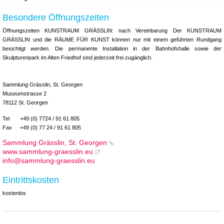
Besondere Öffnungszeiten
Öffnungszeiten KUNSTRAUM GRÄSSLIN: nach Vereinbarung Der KUNSTRAUM
GRÄSSLIN und die RÄUME FÜR KUNST können nur mit einem geführten Rundgang
besichtigt werden. Die permanente Installation in der Bahnhofshalle sowie der
Skulpturenpark im Alten Friedhof sind jederzeit frei zugänglich.
Sammlung Grässlin, St. Georgen
Museumstrasse 2
78112 St. Georgen
Tel
+49 (0) 7724 / 91 61 805
Fax
+49 (0) 77 24 / 91 61 805
Sammlung Grässlin, St. Georgen
www.sammlung-graesslin.eu
info@sammlung-graesslin.eu
Eintrittskosten
kostenlos