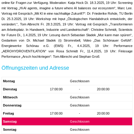
online für Fragen zur Verfügung. Moderation: Katja Hock Di. 18.3.2025, 19 Uhr: Screening
mit Vortrag „Hi AI agents, imagine a future where AI balances our ecosystem“, Marc Lee.
Vortrag mit Gespräch „Mit KI in eine nachhaltige Zukunft?“: Dr. Friederike Rohde, TU Berlin
Di. 25.3.2025, 19 Uhr: Workshop mit Input „Ökologischen Handabdruck entwickeln, der
verändert.“, Tom Albrecht Fr. 28.3.2025, 19 Uhr: Vortrag mit Gespräch „Transformieren
am Arbeitsplatz. In Handwerk, Industrie und Landwirtschaft“: Christine Schmidt, Scientists
for Future Di., 1.4.2025, 19 Uhr: Lesung durch Sebastian Sladek „Mut kann man spüren“,
Gedanken von Dr. Michael Sladek (t) Stromrebell, Video „Das Schönauer Gefühl“:
Energiewerke Schönau e.G. (EWS) Fr., 4.4.2025, 19 Uhr: Performance
„AEROHYDROVENTILATION“ von Rosa Schmidt Fr., 11.4.2025, 19 Uhr: Finissage
Performance „Arsch hochkriegen“: Tom Albrecht und Stephan Groß
Öffnungszeiten und Adresse
Montag
Geschlossen
Dienstag
17:00:00
-
20:00:00
Mittwoch
Geschlossen
Donnerstag
Geschlossen
Freitag
17:00:00
-
20:00:00
Samstag
Geschlossen
Sonntag
Geschlossen