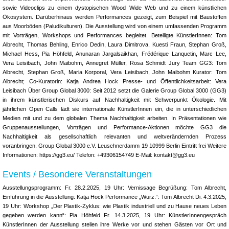
sowie Videoclips zu einem dystopischen Wood Wide Web und zu einem künstlichen
Ökosystem. Darüberhinaus werden Performances gezeigt, zum Beispiel mit Baustoffen
aus Moorböden (Paludikulturen). Die Ausstellung wird von einem umfassenden Programm
mit Vorträgen, Workshops und Performances begleitet. Beteiligte KünstlerInnen: Tom
Albrecht, Thomas Behling, Enrico Dedin, Laura Dimitrova, Kuesti Fraun, Stephan Groß,
Michael Hess, Pia Höhfeld, Anunaran Jargalsaikhan, Frédérique Lanquetin, Marc Lee,
Vera Leisibach, John Maibohm, Annegret Müller, Rosa Schmidt Jury Team GG3: Tom
Albrecht, Stephan Groß, Maria Korporal, Vera Leisibach, John Maibohm Kurator: Tom
Albrecht; Co-Kuratorin: Katja Andrea Hock Presse- und Öffentlichkeitsarbeit: Vera
Leisibach Über Group Global 3000: Seit 2012 setzt die Galerie Group Global 3000 (GG3)
in ihrem künstlerischen Diskurs auf Nachhaltigkeit mit Schwerpunkt Ökologie. Mit
jährlichen Open Calls lädt sie internationale KünstlerInnen ein, die in unterschiedlichen
Medien mit und zu dem globalen Thema Nachhaltigkeit arbeiten. In Präsentationen wie
Gruppenausstellungen, Vorträgen und Performance-Aktionen möchte GG3 die
Nachhaltigkeit als gesellschaftlich relevanten und weltverändernden Prozess
voranbringen. Group Global 3000 e.V. Leuschnerdamm 19 10999 Berlin Eintritt frei Weitere
Informationen: https://gg3.eu/ Telefon: +49306154749 E-Mail: kontakt@gg3.eu
Events / Besondere Veranstaltungen
Ausstellungsprogramm: Fr. 28.2.2025, 19 Uhr: Vernissage Begrüßung: Tom Albrecht,
Einführung in die Ausstellung: Katja Hock Performance „Wurz.“: Tom Albrecht Di. 4.3.2025,
19 Uhr: Workshop „Der Plastik-Zyklus: wie Plastik industriell und zu Hause neues Leben
gegeben werden kann“: Pia Höhfeld Fr. 14.3.2025, 19 Uhr: KünstlerInnengespräch
KünstlerInnen der Ausstellung stellen ihre Werke vor und stehen Gästen vor Ort und