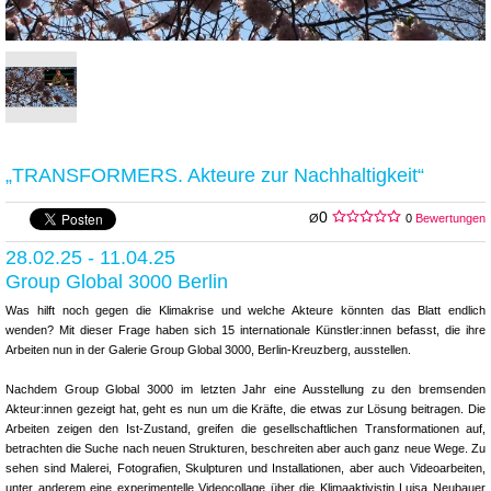
„TRANSFORMERS. Akteure zur Nachhaltigkeit“
0
Ø
0
Bewertungen
28.02.25 - 11.04.25
Group Global 3000 Berlin
Was hilft noch gegen die Klimakrise und welche Akteure könnten das Blatt endlich
wenden? Mit dieser Frage haben sich 15 internationale Künstler:innen befasst, die ihre
Arbeiten nun in der Galerie Group Global 3000, Berlin-Kreuzberg, ausstellen.
Nachdem Group Global 3000 im letzten Jahr eine Ausstellung zu den bremsenden
Akteur:innen gezeigt hat, geht es nun um die Kräfte, die etwas zur Lösung beitragen. Die
Arbeiten zeigen den Ist-Zustand, greifen die gesellschaftlichen Transformationen auf,
betrachten die Suche nach neuen Strukturen, beschreiten aber auch ganz neue Wege. Zu
sehen sind Malerei, Fotografien, Skulpturen und Installationen, aber auch Videoarbeiten,
unter anderem eine experimentelle Videocollage über die Klimaaktivistin Luisa Neubauer