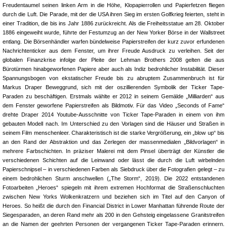
Freudentaumel seinen linken Arm in die Höhe, Klopapierrollen und Papierfetzen fliegen
durch die Luft. Die Parade, mit der die USA ihren Sieg im ersten Golfkrieg feierten, steht in
einer Tradition, die bis ins Jahr 1886 zurückreicht. Als die Freiheitsstatue am 28. Oktober
1886 eingeweiht wurde, führte der Festumzug an der New Yorker Börse in der Wallstreet
entlang. Die Börsenhändler warfen bündelweise Papierstreifen der kurz zuvor erfundenen
Nachrichtenticker aus dem Fenster, um ihrer Freude Ausdruck zu verleihen. Seit der
globalen Finanzkrise infolge der Pleite der Lehman Brothers 2008 gelten die aus
Bürotürmen hinabgeworfenen Papiere aber auch als Indiz bedrohlicher Instabilität. Dieser
Spannungsbogen von ekstatischer Freude bis zu abruptem Zusammenbruch ist für
Markus Draper Beweggrund, sich mit der oszillierenden Symbolik der Ticker Tape-
Paraden zu beschäftigen. Erstmals wählte er 2012 in seinem Gemälde „Milliarden“ aus
dem Fenster geworfene Papierstreifen als Bildmotiv. Für das Video „Seconds of Fame“
drehte Draper 2014 Youtube-Ausschnitte von Ticker Tape-Paraden in einem von ihm
gebauten Modell nach. Im Unterschied zu den Vorlagen sind die Häuser und Straßen in
seinem Film menschenleer. Charakteristisch ist die starke Vergrößerung, ein „blow up“ bis
an den Rand der Abstraktion und das Zerlegen der massenmedialen „Bildvorlagen“ in
mehrere Farbschichten. In präziser Malerei mit dem Pinsel überträgt der Künstler die
verschiedenen Schichten auf die Leinwand oder lässt die durch die Luft wirbelnden
Papierschnipsel – in verschiedenen Farben als Siebdruck über die Fotografien gelegt – zu
einem bedrohlichen Sturm anschwellen („The Storm“, 2019). Die 2022 entstandenen
Fotoarbeiten „Heroes“ spiegeln mit ihrem extremen Hochformat die Straßenschluchten
zwischen New Yorks Wolkenkratzern und beziehen sich im Titel auf den Canyon of
Heroes. So heißt die durch den Financial District in Lower Manhattan führende Route der
Siegesparaden, an deren Rand mehr als 200 in den Gehsteig eingelassene Granitstreifen
an die Namen der geehrten Personen der vergangenen Ticker Tape-Paraden erinnern.