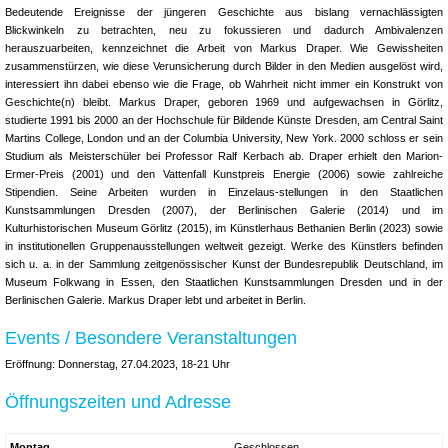
Bedeutende Ereignisse der jüngeren Geschichte aus bislang vernachlässigten
Blickwinkeln zu betrachten, neu zu fokussieren und dadurch Ambivalenzen
herauszuarbeiten, kennzeichnet die Arbeit von Markus Draper. Wie Gewissheiten
zusammenstürzen, wie diese Verunsicherung durch Bilder in den Medien ausgelöst wird,
interessiert ihn dabei ebenso wie die Frage, ob Wahrheit nicht immer ein Konstrukt von
Geschichte(n) bleibt. Markus Draper, geboren 1969 und aufgewachsen in Görlitz,
studierte 1991 bis 2000 an der Hochschule für Bildende Künste Dresden, am Central Saint
Martins College, London und an der Columbia University, New York. 2000 schloss er sein
Studium als Meisterschüler bei Professor Ralf Kerbach ab. Draper erhielt den Marion-
Ermer-Preis (2001) und den Vattenfall Kunstpreis Energie (2006) sowie zahlreiche
Stipendien. Seine Arbeiten wurden in Einzelaus-stellungen in den Staatlichen
Kunstsammlungen Dresden (2007), der Berlinischen Galerie (2014) und im
Kulturhistorischen Museum Görlitz (2015), im Künstlerhaus Bethanien Berlin (2023) sowie
in institutionellen Gruppenausstellungen weltweit gezeigt. Werke des Künstlers befinden
sich u. a. in der Sammlung zeitgenössischer Kunst der Bundesrepublik Deutschland, im
Museum Folkwang in Essen, den Staatlichen Kunstsammlungen Dresden und in der
Berlinischen Galerie. Markus Draper lebt und arbeitet in Berlin.
Events / Besondere Veranstaltungen
Eröffnung: Donnerstag, 27.04.2023, 18-21 Uhr
Öffnungszeiten und Adresse
Montag
Geschlossen