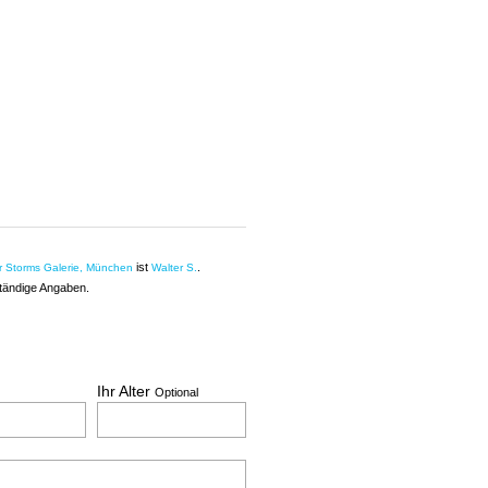
ist
.
r Storms Galerie, München
Walter S.
ständige Angaben.
Ihr Alter
Optional