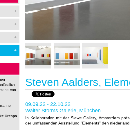
Steven Aalders, Elem
hen
anlässlich
nments von
09.09.22 - 22.10.22
Susanne
Walter Storms Galerie, München
rike Crespo
In Kollaboration mit der Slewe Gallery, Amsterdam präse
der umfassenden Ausstellung "Elements" den niederländ