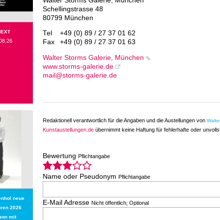
Walter Storms Galerie, München
Schellingstrasse 48
80799 München
NEXT
Tel
+49 (0) 89 / 27 37 01 62
08.26
Fax
+49 (0) 89 / 27 37 01 63
Walter Storms Galerie, München
www.storms-galerie.de
mail@storms-galerie.de
Redaktionell verantwortlich für die Angaben und die Austellungen von
Walte
Kunstaustellungen.de
übernimmt keine Haftung für fehlerhafte oder unvoll
Bewertung
Pflichtangabe
Name oder Pseudonym
Pflichtangabe
enhol neue
E-Mail Adresse
Nicht öffentlich; Optional
uren 2026
ann mit