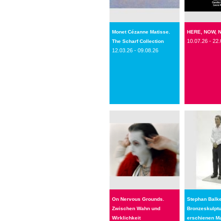
Monet Cézanne Matisse.
HERE, NOW, 
10.07.26 - 22.
The Scharf Collection
12.03.26 - 09.08.26
On Nervous Grounds.
Stephan Balk
Zwischen Wahn und
Bronzeskulpt
Wirklichkeit
erschienen M