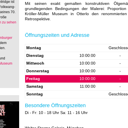
tridge ist
Mit seinen exakt gemalten konstruktiven Ölgem
 Folkwang-
grundlegenden Bedingungen der Malerei: Proportion
seines 70.
Kröller-Müller Museum in Otterlo den renommierten
große
Retrospektive.
 zu sehen
Öffnungszeiten und Adresse
enburger
 dem
Montag
Geschloss
den.
Dienstag
10:00:00
-
 und
Mittwoch
10:00:00
-
 Museum
Donnerstag
10:00:00
-
Freitag
10:00:00
-
Samstag
11:00:00
-
Sonntag
Geschloss
Besondere Öffnungszeiten
Di - Fr: 10 - 18 Uhr Sa: 11 - 16 Uhr