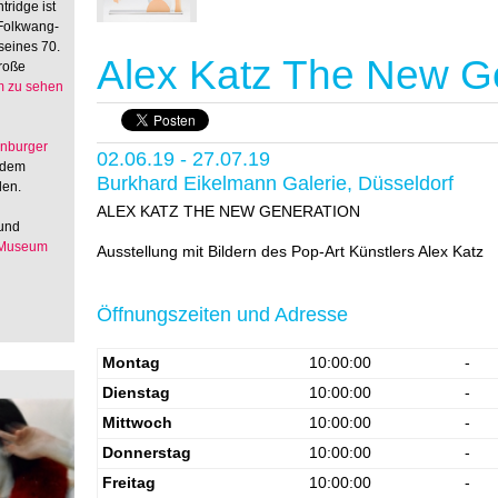
tridge ist
 Folkwang-
seines 70.
Alex Katz The New G
große
 zu sehen
enburger
02.06.19 - 27.07.19
 dem
Burkhard Eikelmann Galerie, Düsseldorf
den.
ALEX KATZ THE NEW GENERATION
 und
 Museum
Ausstellung mit Bildern des Pop-Art Künstlers Alex Katz
Öffnungszeiten und Adresse
Montag
10:00:00
-
Dienstag
10:00:00
-
Mittwoch
10:00:00
-
Donnerstag
10:00:00
-
Freitag
10:00:00
-