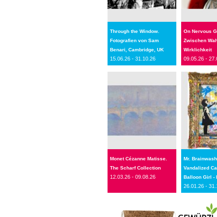
Through the Window.
On Nervous G
Fotografien von Sam
Zwischen Wah
Benari, Cambridge, UK
Wirklichkeit
15.06.26 - 31.10.26
09.05.26 - 27.
Monet Cézanne Matisse.
Mr. Brainwash
The Scharf Collection
Vandalized C
12.03.26 - 09.08.26
Balloon Girl - 
26.01.26 - 31.