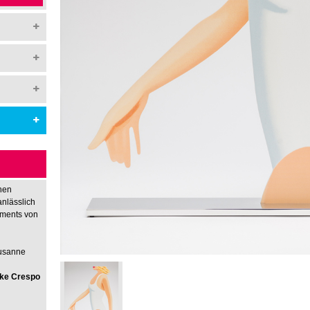
hen
anlässlich
nments von
Susanne
rike Crespo