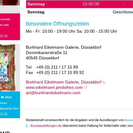
Samstag
10:00:00
-
Sonntag
Geschloss
rounds.
Besondere Öffnungszeiten
n und
Mo - Fr: 10:00 - 19:00 Uhr Sa: 10:00 - 15:00 Uhr
09.26
Burkhard Eikelmann Galerie, Düsseldorf
Dominikanerstraße 11
40545 Düsseldorf
Tel
+49 (0) 211 / 17 15 89
Fax
+49 (0) 211 / 17 15 89 92
Burkhard Eikelmann Galerie, Düsseldorf
www.eikelmann.jimdofree.com
art@burkhardeikelmann.com
 ❤️ 2026
anvas
Beautiful Girl
12.26
Redaktionell verantwortlich für die Angaben und die Austellungen von
Burkh
.
Kunstaustellungen.de
übernimmt keine Haftung für fehlerhafte oder unv
E.