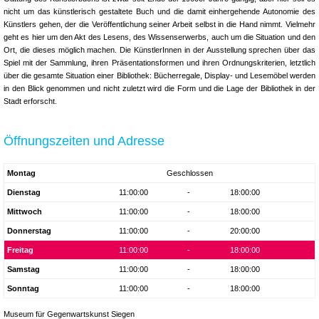
nicht um das künstlerisch gestaltete Buch und die damit einhergehende Autonomie des
Künstlers gehen, der die Veröffentlichung seiner Arbeit selbst in die Hand nimmt. Vielmehr
geht es hier um den Akt des Lesens, des Wissens­erwerbs, auch um die Situation und den
Ort, die dieses möglich machen. Die KünstlerInnen in der Ausstellung sprechen über das
Spiel mit der Samm­lung, ihren Präsentationsformen und ihren Ordnungskriterien, letztlich
über die gesamte Situation einer Bibliothek: Bücherregale, Display- und Lesemöbel werden
in den Blick genommen und nicht zuletzt wird die Form und die Lage der Bibliothek in der
Stadt erforscht.
Öffnungszeiten und Adresse
Montag
Geschlossen
Dienstag
11:00:00
-
18:00:00
Mittwoch
11:00:00
-
18:00:00
Donnerstag
11:00:00
-
20:00:00
Freitag
11:00:00
-
18:00:00
Samstag
11:00:00
-
18:00:00
Sonntag
11:00:00
-
18:00:00
Museum für Gegenwartskunst Siegen