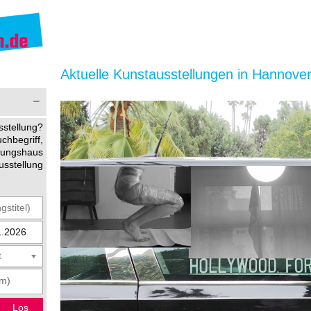
Aktuelle Kunstausstellungen in Hannover
stellung?
begriff,
ltungshaus
usstellung
t