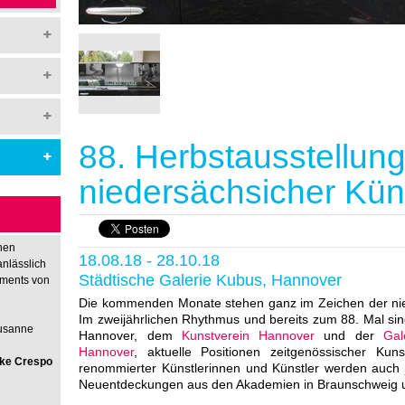
88. Herbstausstellun
niedersächsicher Kün
hen
18.08.18 - 28.10.18
anlässlich
Städtische Galerie Kubus, Hannover
nments von
Die kommenden Monate stehen ganz im Zeichen der nie
Im zweijährlichen Rhythmus und bereits zum 88. Mal sin
Susanne
Hannover, dem
Kunstverein Hannover
und der
Gal
Hannover
, aktuelle Positionen zeitgenössischer Ku
rike Crespo
renommierter Künstlerinnen und Künstler werden auch
Neuentdeckungen aus den Akademien in Braunschweig u