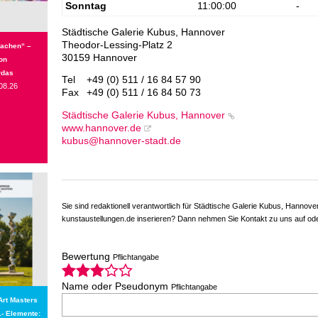
Sonntag
11:00:00
-
Städtische Galerie Kubus, Hannover
Theodor-Lessing-Platz 2
wachen“ –
30159 Hannover
on
rdas
Tel
+49 (0) 511 / 16 84 57 90
08.26
Fax
+49 (0) 511 / 16 84 50 73
Städtische Galerie Kubus, Hannover
www.hannover.de
kubus@hannover-stadt.de
Sie sind redaktionell verantwortlich für Städtische Galerie Kubus, Hannov
kunstaustellungen.de inserieren? Dann nehmen Sie Kontakt zu uns auf o
Bewertung
Pflichtangabe
Name oder Pseudonym
Pflichtangabe
Art Masters
1- Elemente: