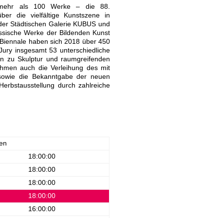
d mehr als 100 Werke – die 88.
über die vielfältige Kunstszene in
der Städtischen Galerie KUBUS und
össische Werke der Bildenden Kunst
 Biennale haben sich 2018 über 450
Jury insgesamt 53 unterschiedliche
hin zu Skulptur und raumgreifenden
Rahmen auch die Verleihung des mit
 sowie die Bekanntgabe der neuen
 Herbstausstellung durch zahlreiche
en
18:00:00
18:00:00
18:00:00
18:00:00
16:00:00