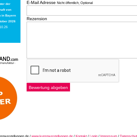
E-Mail Adresse
Nicht öffentlich; Optional
ter der
aft von
 in Bayern
Rezension
ktober 2026
10.26
stausstellungen.de /
www.kunstausstellungen.de
/
Kontakt
/
Login
/
Impressum
/
Datenschut