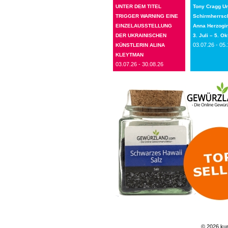
UNTER DEM TITEL
Tony Cragg Un
TRIGGER WARNING EINE
Schirmherrsch
EINZELAUSSTELLUNG
Anna Herzogin
DER UKRAINISCHEN
3. Juli – 5. O
03.07.26 - 05.
KÜNSTLERIN ALINA
KLEYTMAN
03.07.26 - 30.08.26
© 2026 kun