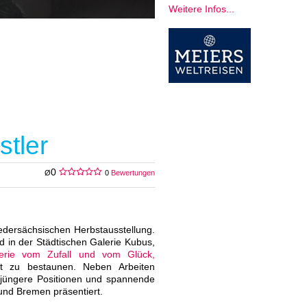
Weitere Infos...
g
stler
0
Ø
0
Bewertungen
dersächsischen Herbstausstellung.
d in der Städtischen Galerie Kubus,
erie vom Zufall und vom Glück,
nst zu bestaunen. Neben Arbeiten
 jüngere Positionen und spannende
nd Bremen präsentiert.