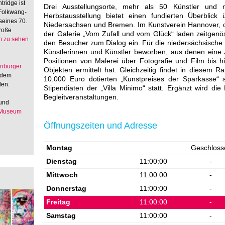
tridge ist
Drei Ausstellungsorte, mehr als 50 Künstler un
 Folkwang-
Herbstausstellung bietet einen fundierten Überblick 
seines 70.
Niedersachsen und Bremen. Im Kunstverein Hannover, 
große
der Galerie „Vom Zufall und vom Glück“ laden zeitgen
 zu sehen
den Besucher zum Dialog ein. Für die niedersächsische
Künstlerinnen und Künstler beworben, aus denen eine 
Positionen von Malerei über Fotografie und Film bis 
enburger
Objekten ermittelt hat. Gleichzeitig findet in diesem 
 dem
10.000 Euro dotierten „Kunstpreises der Sparkasse“
den.
Stipendiaten der „Villa Minimo“ statt. Ergänzt wird die
Begleitveranstaltungen.
 und
 Museum
Öffnungszeiten und Adresse
Montag
Geschloss
Dienstag
11:00:00
-
Mittwoch
11:00:00
-
Donnerstag
11:00:00
-
Freitag
11:00:00
-
Samstag
11:00:00
-