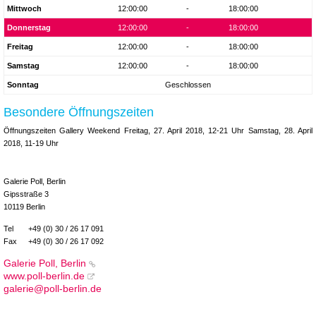
Mittwoch
12:00:00
-
18:00:00
Donnerstag
12:00:00
-
18:00:00
Freitag
12:00:00
-
18:00:00
Samstag
12:00:00
-
18:00:00
Sonntag
Geschlossen
Besondere Öffnungszeiten
Öffnungszeiten Gallery Weekend Freitag, 27. April 2018, 12-21 Uhr Samstag, 28. April
2018, 11-19 Uhr
Galerie Poll, Berlin
Gipsstraße 3
10119 Berlin
Tel
+49 (0) 30 / 26 17 091
Fax
+49 (0) 30 / 26 17 092
Galerie Poll, Berlin
www.poll-berlin.de
galerie@poll-berlin.de