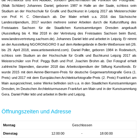
(Maik Schlüter) Johannes Daniel, geboren 1987 in Halle an der Saale, schloss sein
Studium an der Hochschule für Grafik und Buchkunst in Leipzig 2017 als Meisterschüler
von Prof. H. C. Ottersbach ab. Der Maler erhielt u.a. 2016 das Sächsische
Landesstipendium, 2017 wurden mehrere seiner Arbeiten durch die Kulturstiftung des
Freistaates Sachsen für die Staatlichen Kunstsammlungen Dresden angekauft
(Ausstellung bis 4. Mai 2018 in der Vertretung des Freistaates Sachsen beim Bund,
www.landesvertretung.sachsen.de). Johannes Daniel lebt und arbeitet in Leipzig. Er nimmt
an der Ausstellung NGORONGORO II auf dem Ateliergelände in Berlin-Weißensee teil (26.
bis 29. April 2018, www.artistweekend.com). Daniel Poller, geboren 1984 in Rodewisch,
schloss sein Studium an der Hochschule für Grafik und Buchkunst Leipzig 2017 als
Meisterschüler von Prof. Peggy Buth und Prof. Joachim Brohm ab. Der Fotograf erhielt
zahlreiche Stipendien, darunter 2018 das Arbeitsstipendium der Stiftung Kunstfonds. Er
wurde 2015 mit dem Aenne-Biermann-Preis für deutsche Gegenwartsfotografie Gera (1.
Preis) und 2017 mit dem Europäischen Architekturfotografie-Preis (2. Preis) Frankfurt am
Main ausgezeichnet, seine Werke befinden sich u.a. in den Staatlichen Kunstsammlungen
Dresden, im Deutschen Architekturmuseum Frankfurt am Main und in der Kunstsammlung
Gera. Daniel Poller lebt und arbeitet in Berlin und Leipzig.
Öffnungszeiten und Adresse
Montag
Geschlossen
Dienstag
12:00:00
-
18:00:00