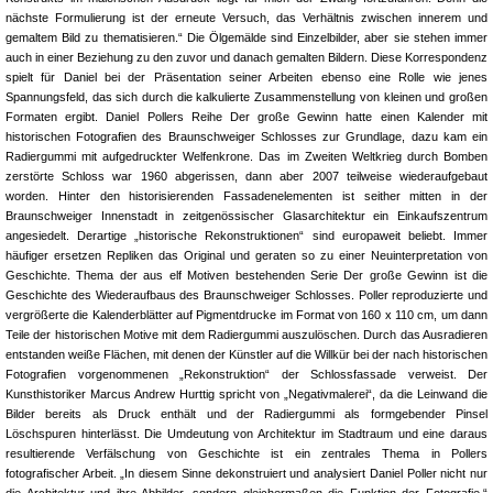
nächste Formulierung ist der erneute Versuch, das Verhältnis zwischen innerem und
gemaltem Bild zu thematisieren.“ Die Ölgemälde sind Einzelbilder, aber sie stehen immer
auch in einer Beziehung zu den zuvor und danach gemalten Bildern. Diese Korrespondenz
spielt für Daniel bei der Präsentation seiner Arbeiten ebenso eine Rolle wie jenes
Spannungsfeld, das sich durch die kalkulierte Zusammenstellung von kleinen und großen
Formaten ergibt. Daniel Pollers Reihe Der große Gewinn hatte einen Kalender mit
historischen Fotografien des Braunschweiger Schlosses zur Grundlage, dazu kam ein
Radiergummi mit aufgedruckter Welfen­krone. Das im Zweiten Weltkrieg durch Bomben
zerstörte Schloss war 1960 abgerissen, dann aber 2007 teilweise wiederaufgebaut
worden. Hinter den historisierenden Fassadenelementen ist seither mitten in der
Braunschweiger Innenstadt in zeitgenössischer Glasarchitektur ein Einkaufszentrum
angesiedelt. Derartige „historische Rekonstruktionen“ sind europaweit beliebt. Immer
häufiger ersetzen Repliken das Original und geraten so zu einer Neuinterpretation von
Geschichte. Thema der aus elf Motiven bestehenden Serie Der große Gewinn ist die
Geschichte des Wiederaufbaus des Braunschweiger Schlosses. Poller reproduzierte und
vergrößerte die Kalenderblätter auf Pigmentdrucke im Format von 160 x 110 cm, um dann
Teile der historischen Motive mit dem Radiergummi auszulöschen. Durch das Ausradieren
entstanden weiße Flächen, mit denen der Künstler auf die Willkür bei der nach historischen
Fotografien vorgenommenen „Rekonstruktion“ der Schlossfassade verweist. Der
Kunsthistoriker Marcus Andrew Hurttig spricht von „Negativmalerei“, da die Leinwand die
Bilder bereits als Druck enthält und der Radiergummi als formgebender Pinsel
Löschspuren hinterlässt. Die Umdeutung von Architektur im Stadtraum und eine daraus
resultierende Verfälschung von Geschichte ist ein zentrales Thema in Pollers
fotografischer Arbeit. „In diesem Sinne dekonstruiert und analysiert Daniel Poller nicht nur
die Architektur und ihre Abbilder, sondern gleichermaßen die Funktion der Fotografie.“