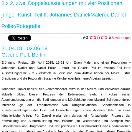
2 x 2. zwei Doppelausstellungen mit vier Positionen
junger Kunst. Teil II. Johannes Daniel/Malerei. Daniel
Poller/Fotografie
0
Ø
0
Bewertungen
21.04.18 - 02.06.18
Galerie Poll, Berlin
Eröffnung: Freitag, 20. April 2018, 18-21 Uhr Einen Maler und einen Fotografen –
Johannes Daniel und Daniel Poller – stellt die Galerie Poll im zweiten Teil ihrer
Ausstellungsreihe 2 x 2 erstmals in Berlin vor. Zum Auftakt hatten der Maler Justus
Bräutigam und die Fotografin Susanne Keichel ebenfalls neue Arbeiten gezeigt.
Johannes Daniel bedient sich konventioneller Mittel in der Malerei und entwickelt daraus
aktuelle Bilder. Dieser Prozess der Bildwerdung steht im Fokus seiner
Auseinandersetzung um die Bedingungen und Möglichkeiten der Malerei. Sein besonderes
Interesse gilt der Transformation von Alltagssituationen, Seherlebnissen in
Kunstausstellungen oder Hör- und Leseerfahrungen sowie digitalen Bildern in seine
künstlerische Arbeit. Für Daniel ergibt sich daraus ein fortlaufender Prozess der
Entwicklung und Ausformulierung von Bildern: „Im Wiederholen und Sampeln von
Bildgedanken und -fragmenten und der prinzipiellen Uneinholbarkeit eines gedanklichen
Konstrukts im malerischen Ausdruck liegt für mich der Zwang fortzufahren. Denn die