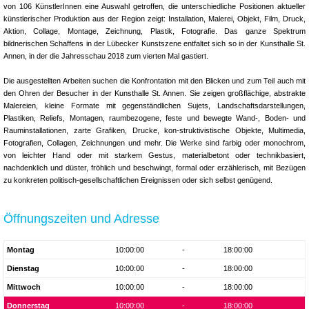
von 106 KünstlerInnen eine Auswahl getroffen, die unterschiedliche Positionen aktueller
künstlerischer Produktion aus der Region zeigt: Installation, Malerei, Objekt, Film, Druck,
Aktion, Collage, Montage, Zeichnung, Plastik, Fotografie. Das ganze Spektrum
bildnerischen Schaffens in der Lübecker Kunstszene entfaltet sich so in der Kunsthalle St.
Annen, in der die Jahresschau 2018 zum vierten Mal gastiert.
Die ausgestellten Arbeiten suchen die Konfrontation mit den Blicken und zum Teil auch mit
den Ohren der Besucher in der Kunsthalle St. Annen. Sie zeigen großflächige, abstrakte
Malereien, kleine Formate mit gegenständlichen Sujets, Landschaftsdarstellungen,
Plastiken, Reliefs, Montagen, raumbezogene, feste und bewegte Wand-, Boden- und
Rauminstallationen, zarte Grafiken, Drucke, kon-struktivistische Objekte, Multimedia,
Fotografien, Collagen, Zeichnungen und mehr. Die Werke sind farbig oder monochrom,
von leichter Hand oder mit starkem Gestus, materialbetont oder technikbasiert,
nachdenklich und düster, fröhlich und beschwingt, formal oder erzählerisch, mit Bezügen
zu konkreten politisch-gesellschaftlichen Ereignissen oder sich selbst genügend.
Öffnungszeiten und Adresse
Montag
10:00:00
-
18:00:00
Dienstag
10:00:00
-
18:00:00
Mittwoch
10:00:00
-
18:00:00
Donnerstag
10:00:00
-
18:00:00