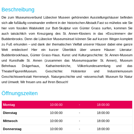
Beschreibung
Die zum Museumsverbund Lübecker Museen gehörenden Ausstellungshäuser befinden
sich alle fußläufig voneinander entfernt in der historischen Altstadt.Fast so mühelos wie Sie
hier vom fossilen Walskelett zur Butt-Skulptur von Günter Grass surfen, kommen Sie
auch tatsächlich vom Kreuzgang des St. Annen-Klosters in das »Esszimmer« der
Buddenbrooks. Denn die Lübecker Museumsinsel können Sie auf kurzen Wegen komplett
zu Fuß erkunden – und dank der thematischen Vielfalt unserer Häuser dabei eine ganze
Welt entdecken! Hier ein kurzer Überblick über unsere Häuser: Literatur:
Buddenbrookhaus, Günter Grass-Haus. Kunst und Kulturgeschichte: St. Annen-Museum
und Kunsthalle St. Annen (zusammen das Museumsquartier St. Annen), Museum
Behnhaus Drägerhaus, Katharinenkirche, Völkerkundesammlung und das
TheaterFigurenMuseum. Geschichte: Holstentor und Industriemuseum
Geschichtswerkstatt Herrenwyk. Naturgeschichte und -wissenschaft: Museum für Natur
und Umwelt. Wir freuen uns auf Ihren Besuch!
Öffnungszeiten
Montag
10:00:00
-
18:00:00
Dienstag
10:00:00
-
18:00:00
Mittwoch
10:00:00
-
18:00:00
Donnerstag
10:00:00
-
18:00:00