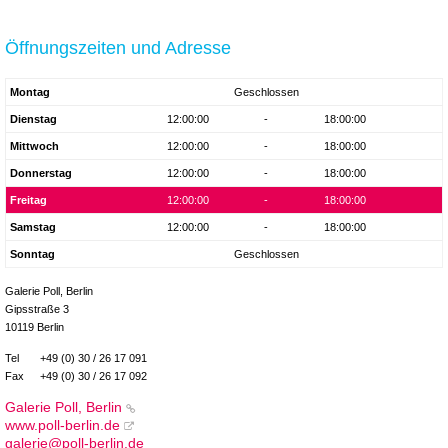
Öffnungszeiten und Adresse
Montag
Geschlossen
Dienstag
12:00:00
-
18:00:00
Mittwoch
12:00:00
-
18:00:00
Donnerstag
12:00:00
-
18:00:00
Freitag
12:00:00
-
18:00:00
Samstag
12:00:00
-
18:00:00
Sonntag
Geschlossen
Galerie Poll, Berlin
Gipsstraße 3
10119 Berlin
Tel
+49 (0) 30 / 26 17 091
Fax
+49 (0) 30 / 26 17 092
Galerie Poll, Berlin
www.poll-berlin.de
galerie@poll-berlin.de