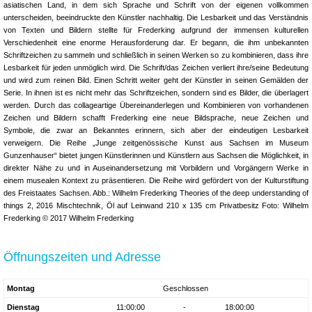
asiatischen Land, in dem sich Sprache und Schrift von der eigenen vollkommen
unterscheiden, beeindruckte den Künstler nachhaltig. Die Lesbarkeit und das Verständnis
von Texten und Bildern stellte für Frederking aufgrund der immensen kulturellen
Verschiedenheit eine enorme Herausforderung dar. Er begann, die ihm unbekannten
Schriftzeichen zu sammeln und schließlich in seinen Werken so zu kombinieren, dass ihre
Lesbarkeit für jeden unmöglich wird. Die Schrift/das Zeichen verliert ihre/seine Bedeutung
und wird zum reinen Bild. Einen Schritt weiter geht der Künstler in seinen Gemälden der
Serie. In ihnen ist es nicht mehr das Schriftzeichen, sondern sind es Bilder, die überlagert
werden. Durch das collageartige Übereinanderlegen und Kombinieren von vorhandenen
Zeichen und Bildern schafft Frederking eine neue Bildsprache, neue Zeichen und
Symbole, die zwar an Bekanntes erinnern, sich aber der eindeutigen Lesbarkeit
verweigern. Die Reihe „Junge zeitgenössische Kunst aus Sachsen im Museum
Gunzenhauser“ bietet jungen Künstlerinnen und Künstlern aus Sachsen die Möglichkeit, in
direkter Nähe zu und in Auseinandersetzung mit Vorbildern und Vorgängern Werke in
einem musealen Kontext zu präsentieren. Die Reihe wird gefördert von der Kulturstiftung
des Freistaates Sachsen. Abb.: Wilhelm Frederking Theories of the deep understanding of
things 2, 2016 Mischtechnik, Öl auf Leinwand 210 x 135 cm Privatbesitz Foto: Wilhelm
Frederking © 2017 Wilhelm Frederking
Öffnungszeiten und Adresse
Montag
Geschlossen
Dienstag
11:00:00
-
18:00:00