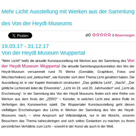
Mehr Licht! Ausstellung mit Werken aus der Sammlung
des Von der Heydt-Museums
0
Ø
0
Bewertungen
19.03.17 - 31.12.17
Von der Heydt Museum Wuppertal
Von
"Mehr Licht!" heißt die aktuelle Kunstausstellung mit Werken aus der Sammlung des
der Heydt Museum Wuppertal
. Die aktuelle Sammlungspräsentation des Von der
Heydt-Museum versammelt rund 75 Werke (Gemälde, Graphiken, Fotos und
Mischtechniken) und „beleuchtet“, wie Künstler sich dem Thema Licht genähert haben. Die
Ausstellung ist in vier Kapitel thematisch strukturiert: „Das göttliche Licht“, „Nacht“, „Der
göttliche Lichtstrahl leitet die Erkenntnis“, „Licht im 19. und 20. Jahrhundert“ und „Licht als
Erscheinung“. In der Sammlung des Von der Heydt Museums finden sich eine Reihe von
Werken aus dem Kreis der „ZERO“ – Künstler, in welchen Licht eine aktive Rolle im
Verfertigen des Kunstwerkes spielt. Die Wuppertaler Kunstausstellung geht diesen
vielfältigen Erscheinungen des Lichts in Werken der Sammlung des Von der Heydt-
Museums nach, – ohne Anspruch auf Vollständigkeit, nur in der Absicht, unseren
Besuchern das Thema nahezubringen und sich selbst Gedanken zu machen zu ihrem
persönlichen Verhältnis zum Licht – sowohl in der Kunst als auch in der Welt.