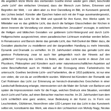
Als angeblich letzte Worte des sterbenden Goethe immer wieder gern zitiert, beschreibt
„mehr Licht“ den einfachen Umstand, dass der Mensch zum Sehen, Erkennen und
Begreifen der Welt, – vor allem aber zu ihrer Darstellung im Bild, im Kunstwerk generell,
des Lichtes bedarf. Künstler aller Epochen haben sich mit der Frage auseinandergesetzt,
welche Rolle das Licht für die Welt und speziell für ihre Kunst, ihre Werke spielt. Im
Mittelalter war es das göttliche Licht, das durch die farbigen Glasscheiben der Kirchen in
deren Innerem die Vorstellung von einem „himmlischen Jerusalem“ erzeugte, in welchem
die Heiligen und biblischen Gestalten vor goldenem Licht-Hintergrund und durch Licht-
Heiligenscheine ausgezeichnet, einen paradiesischen Lichtraum erahnbar werden ließen.
In Renaissance und Barock diente das gemalte Licht, das Hell-Dunkel der Bilder dazu, die
Gestalten plastischer zu modellieren und der dargestellten Handlung zu mehr Intensität,
Dynamik und Dramatik zu verhelfen. Im 19. Jahrhundert erlebte das gemalte Licht eine
gewisse Profanierung: zwar ist auch hier gelegentlich noch der Hinweis auf den
„göttlichen“ Ursprung des Lichtes zu finden, aber das Licht wurde in dieser Zeit von
Physikern, Philosophen und Künstlern auch unter naturwissenschaftlichen Aspekten auf
seine Beschaffenheit auch im Hinblick auf die Erzeugung eines Farbeindrucks hin
untersucht. Goethes berühmte Licht– und Farbenlehre, die er 1810 publizierte, ist nur eine
von vielen, die von da an veröffentlicht wurden. Während bei Künstlern der Romantik wie
Carl Rottmann das Licht zur Erinnerung an heroisch-dramatisches Geschehen in einer
Landschaft Bedeutung erlangte, interessierten sich die Maler der Schule von Barbizon und
später die Impressionisten mehr für die Frage, welchen Eindruck eine Situation, vermittelt
durch Licht und Farbe, auf einen Betrachter machen mochte. Im 20. Jahrhundert kam dem
Licht schließlich eine ganz andere, neue Bedeutung in der Kunst zu. In Form von
Leuchtmitteln, Glühbirnen, Neonröhren oder LED-Lampen trat das Licht in das Kunstwerk
selbst ein, konstituierte das Werk, wie etwa in den Lichtwerken von Moholy-Nagy, Nicolas