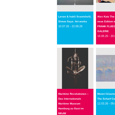
Levan & Irakli Svanishvili,
Alex Katz The
Simon Says: Art works
neue Edition 
10.07.26 - 22.08.26
FRANK FLUE
GALERIE
16.06.26 - 20.
Maritime Revolutionen –
Monet Cézann
Das Internationale
The Scharf Co
12.03.26 - 09.
Maritime Museum
Hamburg zu Gast im
MKdW