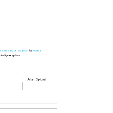
ist
.
ie Klaus Braun, Stuttgart
Klaus B.
ständige Angaben.
Ihr Alter
Optional