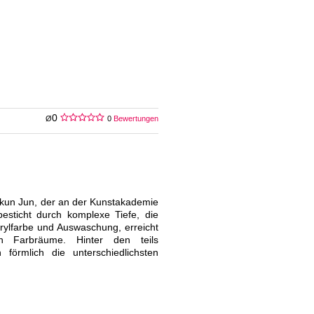
0
Ø
0
Bewertungen
nkun Jun, der an der Kunstakademie
besticht durch komplexe Tiefe, die
rylfarbe und Auswaschung, erreicht
en Farbräume. Hinter den teils
 förmlich die unterschiedlichsten