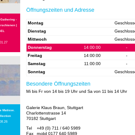
Öffnungszeiten und Adresse
 Gathering -
Montag
Geschloss
erschienen |
Dienstag
Geschloss
GEL
Mittwoch
Geschloss
01.27
Donnerstag
14:00:00
-
Freitag
14:00:00
-
Samstag
11:00:00
-
Sonntag
Geschloss
Besondere Öffnungszeiten
Mi bis Fr von 14 bis 19 Uhr und Sa von 11 bis 14 Uhr
Galerie Klaus Braun, Stuttgart
e Matisse.
Charlottenstrasse 14
llection
70182 Stuttgart
08.26
Tel
+49 (0) 711 / 640 5989
Fax
mobil 0177 640 5989