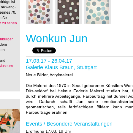
tridge ist
 Folkwang-
seines 70.
große
 zu sehen
Wonkun Jun
enburger
 dem
den.
17.03.17 - 26.04.17
 und
 Museum
Galerie Klaus Braun, Stuttgart
Neue Bilder, Acrylmalerei
Die Malerei des 1970 in Seoul geborenen Künstlers Wo
Düs-seldorf bei Helmut Federle Malerei studiert hat, 
durch mehrere Arbeitsgänge, Farbauftrag mit dünner Ac
wird. Dadurch schafft Jun seine emotionalisiert
geometrischen, teils farbflächigen Bildern kann man
Farbaufträge erahnen.
Events / Besondere Veranstaltungen
Eröffnung 17.03. 19 Uhr