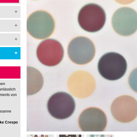
hen
anlässlich
nments von
Susanne
rike Crespo