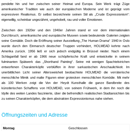
pendelte hin und her zwischen seiner Heimat und Europa. Sein Werk trägt Züge
amerikanischer Tradition wie auch der europäischen Moderne und ist geprägt vom
expressiven Realismus. Er selbst bezeichnete seinen Stil als „Crude Expressionism“:
eigenwillig, scheinbar ungezähmt, ungehobelt, rau und voller Emotionen.
Zwischen den 1920er und den 1940er Jahren stand er vor dem internationalen
Durchbruch; amerikanische und europäische Museen sowie bedeutende Galerien zeigten
seine Gemälde. Doch die Eröffnung seiner Ausstellung „The Human Drama“ 1940 in Oslo
wurde durch den Einmarsch deutscher Truppen verhindert, HOLMEAD kehrte nach
Amerika zurück. 1956 ließ er sich jedoch endgültig in Brüssel nieder. Nach einem
Schlaganfall fand er ab 1966 neue schöpferische Kraft und entwickelte in seinem
fulminanten Spätwerk das „Shorthand Painting“. Seine mit wenigen Spachtelstrichen
entworfenen Charakterköpfe verblüffen in ihrer sarkastischen Anschaulichkeit. Im
unerbittlichen Licht seiner Altersweisheit beobachtete HOLMEAD die verräterische
menschliche Mimik und malte Figuren einer grotesken menschlichen Komödie. Mit mehr
als 100 Werken zeigt die Von der Heydt Kunsthalle die ganze Bandbreite des
künstlerischen Schaffens von HOLMEAD, von seinem Frühwerk, in dem ihn noch die
Idylle des weiten Landes faszinierte, über die befremdlich realistischen Stadtansichten bis
zu seinen Charakterköpfen, die dem abstrakten Expressionismus nahe stehen.
Öffnungszeiten und Adresse
Montag
Geschlossen