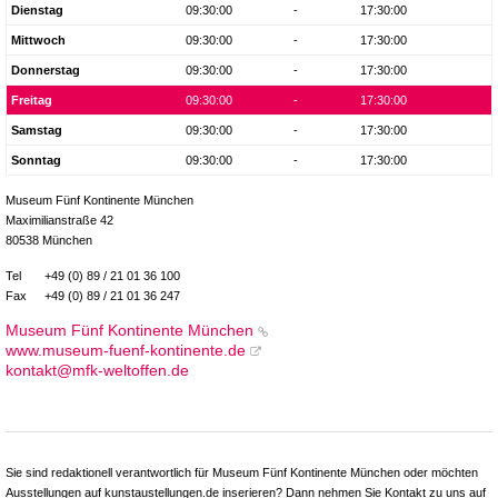
Dienstag
09:30:00
-
17:30:00
Mittwoch
09:30:00
-
17:30:00
Donnerstag
09:30:00
-
17:30:00
Freitag
09:30:00
-
17:30:00
Samstag
09:30:00
-
17:30:00
Sonntag
09:30:00
-
17:30:00
Museum Fünf Kontinente München
Maximilianstraße 42
80538 München
Tel
+49 (0) 89 / 21 01 36 100
Fax
+49 (0) 89 / 21 01 36 247
Museum Fünf Kontinente München
www.museum-fuenf-kontinente.de
kontakt@mfk-weltoffen.de
Sie sind redaktionell verantwortlich für Museum Fünf Kontinente München oder möchten
Ausstellungen auf kunstaustellungen.de inserieren? Dann nehmen Sie Kontakt zu uns auf