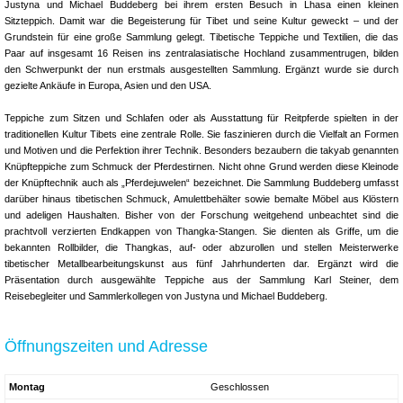
Justyna und Michael Buddeberg bei ihrem ersten Besuch in Lhasa einen kleinen
Sitzteppich. Damit war die Begeisterung für Tibet und seine Kultur geweckt – und der
Grundstein für eine große Sammlung gelegt. Tibetische Teppiche und Textilien, die das
Paar auf insgesamt 16 Reisen ins zentralasiatische Hochland zusammentrugen, bilden
den Schwerpunkt der nun erstmals ausgestellten Sammlung. Ergänzt wurde sie durch
gezielte Ankäufe in Europa, Asien und den USA.
Teppiche zum Sitzen und Schlafen oder als Ausstattung für Reitpferde spielten in der
traditionellen Kultur Tibets eine zentrale Rolle. Sie faszinieren durch die Vielfalt an Formen
und Motiven und die Perfektion ihrer Technik. Besonders bezaubern die takyab genannten
Knüpfteppiche zum Schmuck der Pferdestirnen. Nicht ohne Grund werden diese Kleinode
der Knüpftechnik auch als „Pferdejuwelen“ bezeichnet. Die Sammlung Buddeberg umfasst
darüber hinaus tibetischen Schmuck, Amulettbehälter sowie bemalte Möbel aus Klöstern
und adeligen Haushalten. Bisher von der Forschung weitgehend unbeachtet sind die
prachtvoll verzierten Endkappen von Thangka-Stangen. Sie dienten als Griffe, um die
bekannten Rollbilder, die Thangkas, auf- oder abzurollen und stellen Meisterwerke
tibetischer Metallbearbeitungskunst aus fünf Jahrhunderten dar. Ergänzt wird die
Präsentation durch ausgewählte Teppiche aus der Sammlung Karl Steiner, dem
Reisebegleiter und Sammlerkollegen von Justyna und Michael Buddeberg.
Öffnungszeiten und Adresse
Montag
Geschlossen