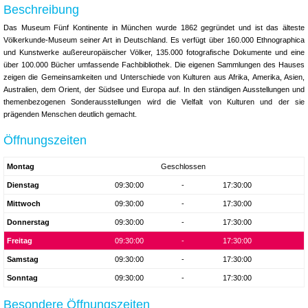
Beschreibung
Das Museum Fünf Kontinente in München wurde 1862 gegründet und ist das älteste
Völkerkunde-Museum seiner Art in Deutschland. Es verfügt über 160.000 Ethnographica
und Kunstwerke außereuropäischer Völker, 135.000 fotografische Dokumente und eine
über 100.000 Bücher umfassende Fachbibliothek. Die eigenen Sammlungen des Hauses
zeigen die Gemeinsamkeiten und Unterschiede von Kulturen aus Afrika, Amerika, Asien,
Australien, dem Orient, der Südsee und Europa auf. In den ständigen Ausstellungen und
themenbezogenen Sonderausstellungen wird die Vielfalt von Kulturen und der sie
prägenden Menschen deutlich gemacht.
Öffnungszeiten
Montag
Geschlossen
Dienstag
09:30:00
-
17:30:00
Mittwoch
09:30:00
-
17:30:00
Donnerstag
09:30:00
-
17:30:00
Freitag
09:30:00
-
17:30:00
Samstag
09:30:00
-
17:30:00
Sonntag
09:30:00
-
17:30:00
Besondere Öffnungszeiten