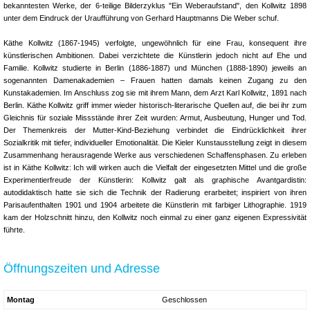
bekanntesten Werke, der 6-teilige Bilderzyklus "Ein Weberaufstand", den Kollwitz 1898
unter dem Eindruck der Uraufführung von Gerhard Hauptmanns Die Weber schuf.
Käthe Kollwitz (1867-1945) verfolgte, ungewöhnlich für eine Frau, konsequent ihre
künstlerischen Ambitionen. Dabei verzichtete die Künstlerin jedoch nicht auf Ehe und
Familie. Kollwitz studierte in Berlin (1886-1887) und München (1888-1890) jeweils an
sogenannten Damenakademien – Frauen hatten damals keinen Zugang zu den
Kunstakademien. Im Anschluss zog sie mit ihrem Mann, dem Arzt Karl Kollwitz, 1891 nach
Berlin. Käthe Kollwitz griff immer wieder historisch-literarische Quellen auf, die bei ihr zum
Gleichnis für soziale Missstände ihrer Zeit wurden: Armut, Ausbeutung, Hunger und Tod.
Der Themenkreis der Mutter-Kind-Beziehung verbindet die Eindrücklichkeit ihrer
Sozialkritik mit tiefer, individueller Emotionalität. Die Kieler Kunstausstellung zeigt in diesem
Zusammenhang herausragende Werke aus verschiedenen Schaffensphasen. Zu erleben
ist in Käthe Kollwitz: Ich will wirken auch die Vielfalt der eingesetzten Mittel und die große
Experimentierfreude der Künstlerin: Kollwitz galt als graphische Avantgardistin:
autodidaktisch hatte sie sich die Technik der Radierung erarbeitet; inspiriert von ihren
Parisaufenthalten 1901 und 1904 arbeitete die Künstlerin mit farbiger Lithographie. 1919
kam der Holzschnitt hinzu, den Kollwitz noch einmal zu einer ganz eigenen Expressivität
führte.
Öffnungszeiten und Adresse
Montag
Geschlossen