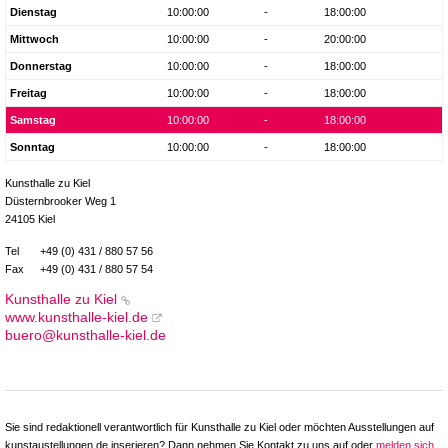
Dienstag
10:00:00
-
18:00:00
Mittwoch
10:00:00
-
20:00:00
Donnerstag
10:00:00
-
18:00:00
Freitag
10:00:00
-
18:00:00
Samstag
10:00:00
-
18:00:00
Sonntag
10:00:00
-
18:00:00
Kunsthalle zu Kiel
Düsternbrooker Weg 1
24105 Kiel
Tel
+49 (0) 431 / 880 57 56
Fax
+49 (0) 431 / 880 57 54
Kunsthalle zu Kiel
www.kunsthalle-kiel.de
buero@kunsthalle-kiel.de
Sie sind redaktionell verantwortlich für Kunsthalle zu Kiel oder möchten Ausstellungen auf
kunstaustellungen.de inserieren? Dann nehmen Sie Kontakt zu uns auf oder
melden sich