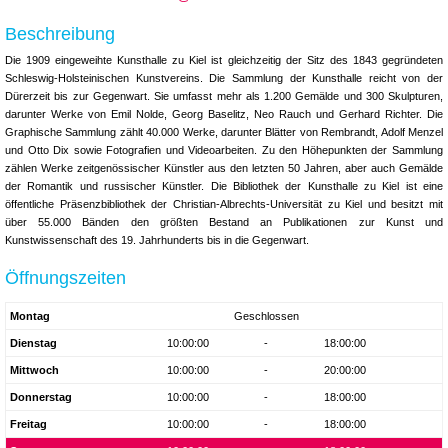
Beschreibung
Die 1909 eingeweihte Kunsthalle zu Kiel ist gleichzeitig der Sitz des 1843 gegründeten
Schleswig-Holsteinischen Kunstvereins. Die Sammlung der Kunsthalle reicht von der
Dürerzeit bis zur Gegenwart. Sie umfasst mehr als 1.200 Gemälde und 300 Skulpturen,
darunter Werke von Emil Nolde, Georg Baselitz, Neo Rauch und Gerhard Richter. Die
Graphische Sammlung zählt 40.000 Werke, darunter Blätter von Rembrandt, Adolf Menzel
und Otto Dix sowie Fotografien und Videoarbeiten. Zu den Höhepunkten der Sammlung
zählen Werke zeitgenössischer Künstler aus den letzten 50 Jahren, aber auch Gemälde
der Romantik und russischer Künstler. Die Bibliothek der Kunsthalle zu Kiel ist eine
öffentliche Präsenzbibliothek der Christian-Albrechts-Universität zu Kiel und besitzt mit
über 55.000 Bänden den größten Bestand an Publikationen zur Kunst und
Kunstwissenschaft des 19. Jahrhunderts bis in die Gegenwart.
Öffnungszeiten
Montag
Geschlossen
Dienstag
10:00:00
-
18:00:00
Mittwoch
10:00:00
-
20:00:00
Donnerstag
10:00:00
-
18:00:00
Freitag
10:00:00
-
18:00:00