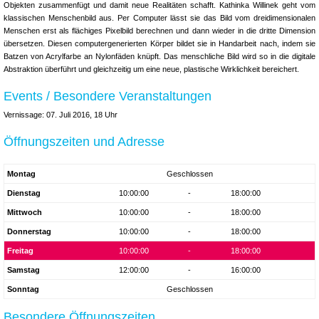
Objekten zusammenfügt und damit neue Realitäten schafft. Kathinka Willinek geht vom
klassischen Menschenbild aus. Per Computer lässt sie das Bild vom dreidimensionalen
Menschen erst als flächiges Pixelbild berechnen und dann wieder in die dritte Dimension
übersetzen. Diesen computergenerierten Körper bildet sie in Handarbeit nach, indem sie
Batzen von Acrylfarbe an Nylonfäden knüpft. Das menschliche Bild wird so in die digitale
Abstraktion überführt und gleichzeitig um eine neue, plastische Wirklichkeit bereichert.
Events / Besondere Veranstaltungen
Vernissage: 07. Juli 2016, 18 Uhr
Öffnungszeiten und Adresse
Montag
Geschlossen
Dienstag
10:00:00
-
18:00:00
Mittwoch
10:00:00
-
18:00:00
Donnerstag
10:00:00
-
18:00:00
Freitag
10:00:00
-
18:00:00
Samstag
12:00:00
-
16:00:00
Sonntag
Geschlossen
Besondere Öffnungszeiten