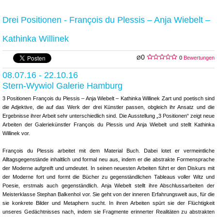
Drei Positionen - François du Plessis – Anja Wiebelt –
Kathinka Willinek
0
Ø
0
Bewertungen
08.07.16 - 22.10.16
Stern-Wywiol Galerie Hamburg
3 Positionen François du Plessis – Anja Wiebelt – Kathinka Willinek Zart und poetisch sind
die Adjektive, die auf das Werk der drei Künstler passen, obgleich ihr Ansatz und die
Ergebnisse ihrer Arbeit sehr unterschiedlich sind. Die Ausstellung „3 Positionen“ zeigt neue
Arbeiten der Galeriekünstler François du Plessis und Anja Wiebelt und stellt Kathinka
Willinek vor.
François du Plessis arbeitet mit dem Material Buch. Dabei lotet er vermeintliche
Alltagsgegenstände inhaltlich und formal neu aus, indem er die abstrakte Formensprache
der Moderne aufgreift und umdeutet. In seinen neuesten Arbeiten führt er den Diskurs mit
der Moderne fort und formt die Bücher zu gegenständlichen Tableaus voller Witz und
Poesie, erstmals auch gegenständlich. Anja Wiebelt stellt ihre Abschlussarbeiten der
Meisterklasse Stephan Balkenhol vor. Sie geht von der inneren Erfahrungswelt aus, für die
sie konkrete Bilder und Metaphern sucht. In ihren Arbeiten spürt sie der Flüchtigkeit
unseres Gedächtnisses nach, indem sie Fragmente erinnerter Realitäten zu abstrakten