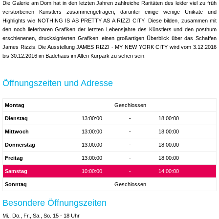
Die Galerie am Dom hat in den letzten Jahren zahlreiche Raritäten des leider viel zu früh
verstorbenen Künstlers zusammengetragen, darunter einige wenige Unikate und
Highlights wie NOTHING IS AS PRETTY AS A RIZZI CITY. Diese bilden, zusammen mit
den noch lieferbaren Grafiken der letzten Lebensjahre des Künstlers und den posthum
erschienenen, drucksignierten Grafiken, einen großartigen Überblick über das Schaffen
James Rizzis. Die Ausstellung JAMES RIZZI - MY NEW YORK CITY wird vom 3.12.2016
bis 30.12.2016 im Badehaus im Alten Kurpark zu sehen sein.
Öffnungszeiten und Adresse
Montag
Geschlossen
Dienstag
13:00:00
-
18:00:00
Mittwoch
13:00:00
-
18:00:00
Donnerstag
13:00:00
-
18:00:00
Freitag
13:00:00
-
18:00:00
Samstag
10:00:00
-
14:00:00
Sonntag
Geschlossen
Besondere Öffnungszeiten
Mi., Do., Fr., Sa., So. 15 - 18 Uhr