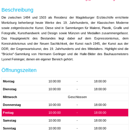
Beschreibung
Die zwischen 1484 und 1503 als Residenz der Magdeburger Erzbischöfe errichtete
Moritzburg beherbergt heute Werke des 19. Jahrhunderts, der Klassischen Moderne
sowie zeitgenössische Kunst. Diese sind in Sammlungen für Malerei, Plastik, Grafik und
Fotografie, Kunsthandwerk und Design sowie Münzen und Medaillen zusammengefasst.
Das Hauptgewicht des Bestandes liegt dabei auf dem Expressionismus, dem
Konstruktivismus und der Neuen Sachlichkeit, der Kunst nach 1945, der Kunst aus der
DDR, der Gegenwartskunst, des 19. Jahrhunderts und des Mittelalters. Highlight sind die
"Brücke"-Sammlung von Hermann Gerlinger und die Halle-Bilder des Bauhausmeisters
Lyonel Feininger, denen ein eigener Bereich gehört.
Öffnungszeiten
Montag
10:00:00
-
18:00:00
Dienstag
10:00:00
-
18:00:00
Mittwoch
Geschlossen
Donnerstag
10:00:00
-
18:00:00
Freitag
10:00:00
-
18:00:00
Samstag
10:00:00
-
18:00:00
Sonntag
10:00:00
-
18:00:00