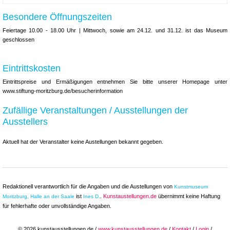
Besondere Öffnungszeiten
Feiertage 10.00 - 18.00 Uhr | Mittwoch, sowie am 24.12. und 31.12. ist das Museum
geschlossen
Eintrittskosten
Eintrittspreise und Ermäßigungen entnehmen Sie bitte unserer Homepage unter
www.stiftung-moritzburg.de/besucherinformation
Zufällige Veranstaltungen / Ausstellungen der
Ausstellers
Aktuell hat der Veranstalter keine Austellungen bekannt gegeben.
Redaktionell verantwortlich für die Angaben und die Austellungen von
Kunstmuseum
ist
.
Kunstaustellungen.de
übernimmt keine Haftung
Moritzburg, Halle an der Saale
Ines D.
für fehlerhafte oder unvollständige Angaben.
© 2026 kunstausstellungen.de /
www.kunstausstellungen.de
/
Kontakt
/
Login
/