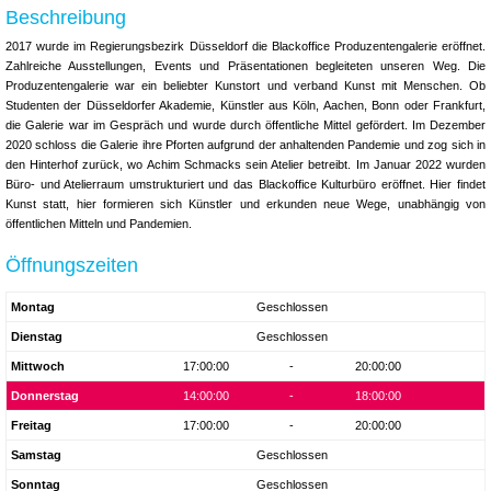
Beschreibung
2017 wurde im Regierungsbezirk Düsseldorf die Blackoffice Produzentengalerie eröffnet.
Zahlreiche Ausstellungen, Events und Präsentationen begleiteten unseren Weg. Die
Produzentengalerie war ein beliebter Kunstort und verband Kunst mit Menschen. Ob
Studenten der Düsseldorfer Akademie, Künstler aus Köln, Aachen, Bonn oder Frankfurt,
die Galerie war im Gespräch und wurde durch öffentliche Mittel gefördert. Im Dezember
2020 schloss die Galerie ihre Pforten aufgrund der anhaltenden Pandemie und zog sich in
den Hinterhof zurück, wo Achim Schmacks sein Atelier betreibt. Im Januar 2022 wurden
Büro- und Atelierraum umstrukturiert und das Blackoffice Kulturbüro eröffnet. Hier findet
Kunst statt, hier formieren sich Künstler und erkunden neue Wege, unabhängig von
öffentlichen Mitteln und Pandemien.
Öffnungszeiten
Montag
Geschlossen
Dienstag
Geschlossen
Mittwoch
17:00:00
-
20:00:00
Donnerstag
14:00:00
-
18:00:00
Freitag
17:00:00
-
20:00:00
Samstag
Geschlossen
Sonntag
Geschlossen