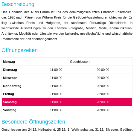
Beschreibung
Das Gebäude des NRW-Forum ist Teil des denkmalgeschützten Ehrenhof-Ensembles,
das 1926 nach Plänen von Wilhelm Kreis für die GeSoLei-Ausstellung errichtet wurde. Es
liegt zwischen Rhein und Hofgarten, der schönsten Parkanlage Düsseldorfs. In
wechselnde Ausstellungen zu den Themen Fotografie, Medien, Mode, Kommunikation,
Architektur, Mobilität oder Lifestyle werden kulturelle, gesellschaftliche und wirtschaftliche
Phänomene der Zeit erlebbar gemacht.
Öffnungszeiten
Montag
Geschlossen
Dienstag
11:00:00
-
20:00:00
Mittwoch
11:00:00
-
20:00:00
Donnerstag
11:00:00
-
20:00:00
Freitag
11:00:00
-
22:00:00
Samstag
11:00:00
-
20:00:00
Sonntag
11:00:00
-
20:00:00
Besondere Öffnungszeiten
Geschlossen am 24.12. Heiligabend, 25.12. 1. Weihnachtstag, 31.12. Silvester. Geöffnet