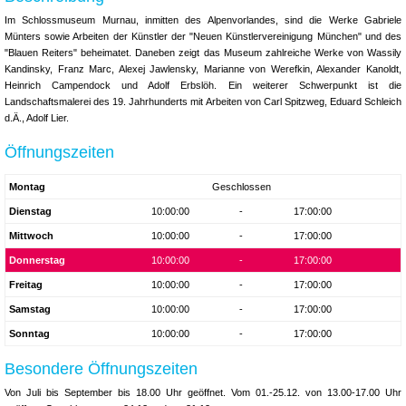
Im Schlossmuseum Murnau, inmitten des Alpenvorlandes, sind die Werke Gabriele
Münters sowie Arbeiten der Künstler der "Neuen Künstlervereinigung München" und des
"Blauen Reiters" beheimatet. Daneben zeigt das Museum zahlreiche Werke von Wassily
Kandinsky, Franz Marc, Alexej Jawlensky, Marianne von Werefkin, Alexander Kanoldt,
Heinrich Campendock und Adolf Erbslöh. Ein weiterer Schwerpunkt ist die
Landschaftsmalerei des 19. Jahrhunderts mit Arbeiten von Carl Spitzweg, Eduard Schleich
d.Ä., Adolf Lier.
Öffnungszeiten
Montag
Geschlossen
Dienstag
10:00:00
-
17:00:00
Mittwoch
10:00:00
-
17:00:00
Donnerstag
10:00:00
-
17:00:00
Freitag
10:00:00
-
17:00:00
Samstag
10:00:00
-
17:00:00
Sonntag
10:00:00
-
17:00:00
Besondere Öffnungszeiten
Von Juli bis September bis 18.00 Uhr geöffnet. Vom 01.-25.12. von 13.00-17.00 Uhr