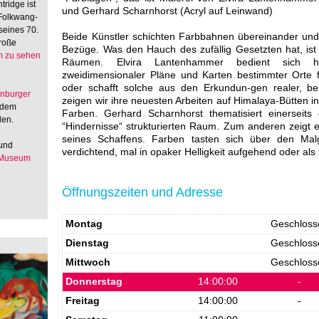
tridge ist
und Gerhard Scharnhorst (Acryl auf Leinwand)
 Folkwang-
seines 70.
Beide Künstler schichten Farbbahnen übereinander und 
große
Bezüge. Was den Hauch des zufällig Gesetzten hat, is
 zu sehen
Räumen. Elvira Lantenhammer bedient sich hi
zweidimensionaler Pläne und Karten bestimmter Orte 
oder schafft solche aus den Erkundun-gen realer, bes
enburger
zeigen wir ihre neuesten Arbeiten auf Himalaya-Bütten i
 dem
Farben. Gerhard Scharnhorst thematisiert einerseit
den.
“Hindernisse“ strukturierten Raum. Zum anderen zeigt e
seines Schaffens. Farben tasten sich über den Malg
 und
verdichtend, mal in opaker Helligkeit aufgehend oder a
 Museum
Öffnungszeiten und Adresse
Montag
Geschloss
Dienstag
Geschloss
Mittwoch
Geschloss
Donnerstag
14:00:00
-
Freitag
14:00:00
-