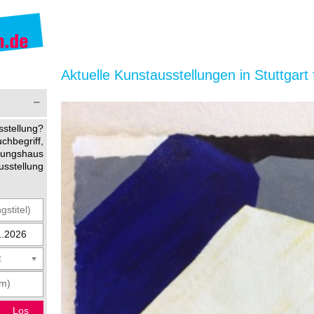
Aktuelle Kunstausstellungen in Stuttgart 
stellung?
begriff,
ltungshaus
usstellung
t