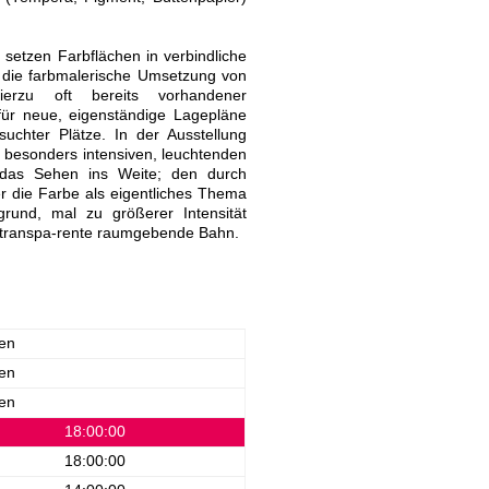
setzen Farbflächen in verbindliche
t die farbmalerische Umsetzung von
erzu oft bereits vorhandener
für neue, eigenständige Lagepläne
uchter Plätze. In der Ausstellung
n besonders intensiven, leuchtenden
s das Sehen ins Weite; den durch
r die Farbe als eigentliches Thema
rund, mal zu größerer Intensität
ls transpa-rente raumgebende Bahn.
en
en
en
18:00:00
18:00:00