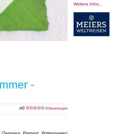
Weitere Infos...
ammer -
0
Ø
0
Bewertungen
 (Tempera, Pigment, Büttenpapier)