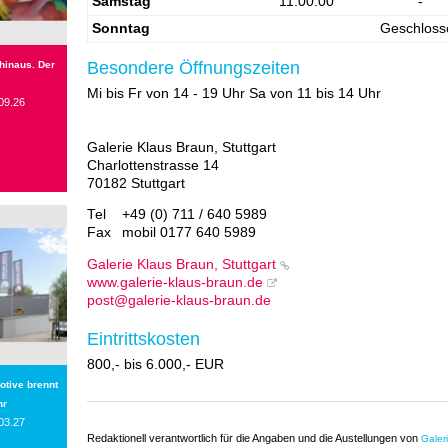
Samstag
11:00:00
-
Sonntag
Geschloss
Besondere Öffnungszeiten
 hinaus. Der
Mi bis Fr von 14 - 19 Uhr Sa von 11 bis 14 Uhr
09.26
Galerie Klaus Braun, Stuttgart
Charlottenstrasse 14
70182 Stuttgart
Tel
+49 (0) 711 / 640 5989
Fax
mobil 0177 640 5989
Galerie Klaus Braun, Stuttgart
www.galerie-klaus-braun.de
post@galerie-klaus-braun.de
Eintrittskosten
800,- bis 6.000,- EUR
otive brennt
hr
03.27
Redaktionell verantwortlich für die Angaben und die Austellungen von
Galer