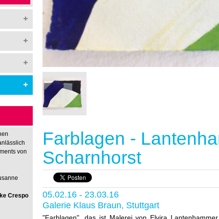
Farblagen - Lantenh
hen
anlässlich
Scharnhorst
nments von
Susanne
05.02.16 - 23.03.16
rike Crespo
Galerie Klaus Braun, Stuttgart
"Farblagen", das ist Malerei von Elvira Lantenhammer