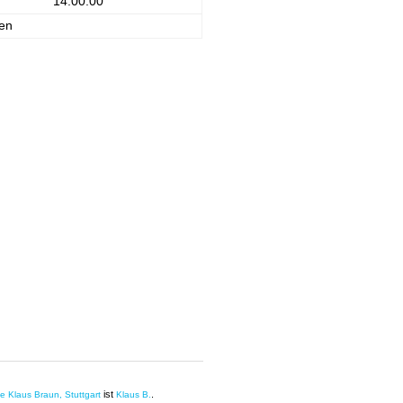
14:00:00
en
ist
.
ie Klaus Braun, Stuttgart
Klaus B.