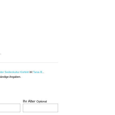
.
ist
.
der Seidenkultur Krefeld
Tania B.
ständige Angaben.
Ihr Alter
Optional