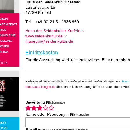
Haus der Seidenkultur Krefeld
Luisenstraße 15
47799 Krefeld
EREIN
Tel
+49 (0) 21 51 / 936 960
AFEN ZEIGT
ITEL
Haus der Seidenkultur Krefeld
NING EINE
www.seidenkultur.de
TELLUNG
museum@seidenkultur.de
SCHEN
Eintrittskosten
ALINA
Für die Ausstellung wird kein zusätzlicher Eintritt erhoben
08.26
Redaktionell verantwortlich für die Angaben und die Austellungen von
Haus 
Kunstaustellungen.de
übernimmt keine Haftung für fehlerhafte oder unvoll
Bewertung
Pflichtangabe
Name oder Pseudonym
Pflichtangabe
NEXT
08.26
E-Mail Adresse