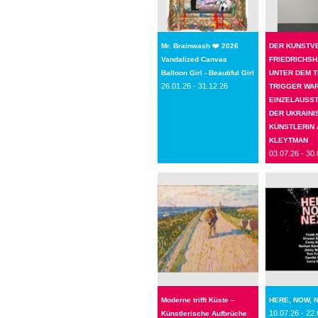
Mr. Brainwash ❤️ 2026
DER KUNSTV
Vandalized Canvas
FRIEDRICHSH
Balloon Girl - Beautiful Girl
UNTER DEM T
26.01.26 - 31.12.26
TRIGGER WAR
EINZELAUSS
DER UKRAINI
KÜNSTLERIN 
KLEYTMAN
03.07.26 - 30.
Moderne trifft Küste –
HERE, NOW, 
10.07.26 - 22.
Künstlerische Aufbrüche