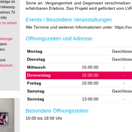
tridge ist
Sinne an. Vergangenheit und Gegenwart verschmelzen 
 Folkwang-
erfahrbaren Erlebnis. Das Projekt wird gefördert vom LV
seines 70.
große
Events / Besondere Veranstaltungen
 zu sehen
Alle Termine und weiteren Informationen unter: https://
Öffnungszeiten und Adresse
enburger
 dem
den.
Montag
Geschloss
Dienstag
Geschloss
 und
 Museum
Mittwoch
15:00:00
-
Donnerstag
15:00:00
-
Freitag
15:00:00
-
Samstag
Geschloss
Sonntag
13:00:00
-
Besondere Öffnungszeiten
15:00 bis 18:00 Uhr