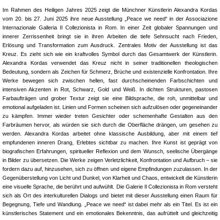
Im Rahmen des Heiligen Jahres 2025 zeigt die Münchner Künstlerin Alexandra Kordas
vom 20. bis 27. Juni 2025 ihre neue Ausstellung „Peace we need“ in der Associazione
Internazionale Galleria Il Collezionista in Rom. In einer Zeit globaler Spannungen und
innerer Zerrissenheit bringt sie in ihren Arbeiten die tiefe Sehnsucht nach Frieden,
Erlösung und Transformation zum Ausdruck. Zentrales Motiv der Ausstellung ist das
Kreuz. Es zieht sich wie ein kraftvolles Symbol durch das Gesamtwerk der Künstlerin.
Alexandra Kordas verwendet das Kreuz nicht in seiner traditionellen theologischen
Bedeutung, sondern als Zeichen für Schmerz, Brüche und existenzielle Konfrontation. Ihre
Werke bewegen sich zwischen hellen, fast durchscheinenden Farbschichten und
intensiven Akzenten in Rot, Schwarz, Gold und Weiß. In dichten Strukturen, pastosen
Farbaufträgen und grober Textur zeigt sie eine Bildsprache, die roh, unmittelbar und
emotional aufgeladen ist. Linien und Formen scheinen sich aufzulösen oder gegeneinander
zu kämpfen. Immer wieder treten Gesichter oder schemenhafte Gestalten aus den
Farbräumen hervor, als würden sie sich durch die Oberfläche drängen, um gesehen zu
werden. Alexandra Kordas arbeitet ohne klassische Ausbildung, aber mit einem tief
empfundenen inneren Drang, Erlebtes sichtbar zu machen. Ihre Kunst ist geprägt von
biografischen Erfahrungen, spiritueller Reflexion und dem Wunsch, seelische Übergänge
in Bilder zu übersetzen. Die Werke zeigen Verletzlichkeit, Konfrontation und Aufbruch – sie
fordern dazu auf, hinzusehen, sich zu öffnen und eigene Empfindungen zuzulassen. In der
Gegenüberstellung von Licht und Dunkel, von Klarheit und Chaos, entwickelt die Künstlerin
eine visuelle Sprache, die berührt und aufwühlt. Die Galerie Il Collezionista in Rom versteht
sich als Ort des interkulturellen Dialogs und bietet mit dieser Ausstellung einen Raum für
Begegnung, Tiefe und Wandlung. „Peace we need“ ist dabei mehr als ein Titel. Es ist ein
künstlerisches Statement und ein emotionales Bekenntnis, das aufrüttelt und gleichzeitig