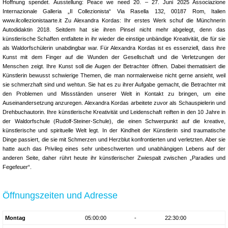
Hoffnung spendet. Ausstellung: Peace we need 20. – 27. Juni 2025 Associazione
Internazionale Galleria „Il Collezionista“ Via Rasella 132, 00187 Rom, Italien
www.ilcollezionistaarte.it Zu Alexandra Kordas: Ihr erstes Werk schuf die Münchnerin
Autodidaktin 2018. Seitdem hat sie ihren Pinsel nicht mehr abgelegt, denn das
künstlerische Schaffen entfaltete in ihr wieder die einstige unbändige Kreativität, die für sie
als Waldorfschülerin unabdingbar war. Für Alexandra Kordas ist es essenziell, dass ihre
Kunst mit dem Finger auf die Wunden der Gesellschaft und die Verletzungen der
Menschen zeigt. Ihre Kunst soll die Augen der Betrachter öffnen. Dabei thematisiert die
Künstlerin bewusst schwierige Themen, die man normalerweise nicht gerne ansieht, weil
sie schmerzhaft sind und wehtun. Sie hat es zu ihrer Aufgabe gemacht, die Betrachter mit
den Problemen und Missständen unserer Welt in Kontakt zu bringen, um eine
Auseinandersetzung anzuregen. Alexandra Kordas arbeitete zuvor als Schauspielerin und
Drehbuchautorin. Ihre künstlerische Kreativität und Leidenschaft reiften in den 10 Jahre in
der Waldorfschule (Rudolf-Steiner-Schule), die einen Schwerpunkt auf die kreative,
künstlerische und spirituelle Welt legt. In der Kindheit der Künstlerin sind traumatische
Dinge passiert, die sie mit Schmerzen und Herzblut konfrontierten und verletzten. Aber sie
hatte auch das Privileg eines sehr unbeschwerten und unabhängigen Lebens auf der
anderen Seite, daher rührt heute ihr künstlerischer Zwiespalt zwischen „Paradies und
Fegefeuer“.
Öffnungszeiten und Adresse
Montag
05:00:00
-
22:30:00