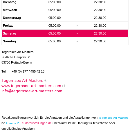
Dienstag
05:00:00
-
22:30:00
Mittwoch
05:00:00
-
22:30:00
Donnerstag
05:00:00
-
22:30:00
Freitag
05:00:00
-
22:30:00
Samstag
05:00:00
-
22:30:00
Sonntag
05:00:00
-
22:30:00
Tegernsee Art Masters
Südliche Hauptstr. 23
83700 Rottach-Egern
Tel
+49 (0) 177 / 455 42 13
Tegernsee Art Masters
www.tegernsee-art-masters.com
info@tegernsee-art-masters.com
Redaktionell verantwortlich für die Angaben und die Austellungen von
Tegernsee Art Masters
ist
.
Kunstaustellungen.de
übernimmt keine Haftung für fehlerhafte oder
Annette Z.
unvollständige Angaben.