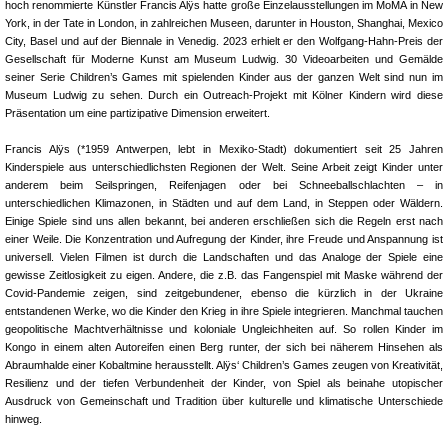
hoch renommierte Künstler Francis Alÿs hatte große Einzelausstellungen im MoMA in New
York, in der Tate in London, in zahlreichen Museen, darunter in Houston, Shanghai, Mexico
City, Basel und auf der Biennale in Venedig. 2023 erhielt er den Wolfgang-Hahn-Preis der
Gesellschaft für Moderne Kunst am Museum Ludwig. 30 Videoarbeiten und Gemälde
seiner Serie Children’s Games mit spielenden Kinder aus der ganzen Welt sind nun im
Museum Ludwig zu sehen. Durch ein Outreach-Projekt mit Kölner Kindern wird diese
Präsentation um eine partizipative Dimension erweitert.
Francis Alÿs (*1959 Antwerpen, lebt in Mexiko-Stadt) dokumentiert seit 25 Jahren
Kinderspiele aus unterschiedlichsten Regionen der Welt. Seine Arbeit zeigt Kinder unter
anderem beim Seilspringen, Reifenjagen oder bei Schneeballschlachten – in
unterschiedlichen Klimazonen, in Städten und auf dem Land, in Steppen oder Wäldern.
Einige Spiele sind uns allen bekannt, bei anderen erschließen sich die Regeln erst nach
einer Weile. Die Konzentration und Aufregung der Kinder, ihre Freude und Anspannung ist
universell. Vielen Filmen ist durch die Landschaften und das Analoge der Spiele eine
gewisse Zeitlosigkeit zu eigen. Andere, die z.B. das Fangenspiel mit Maske während der
Covid-Pandemie zeigen, sind zeitgebundener, ebenso die kürzlich in der Ukraine
entstandenen Werke, wo die Kinder den Krieg in ihre Spiele integrieren. Manchmal tauchen
geopolitische Machtverhältnisse und koloniale Ungleichheiten auf. So rollen Kinder im
Kongo in einem alten Autoreifen einen Berg runter, der sich bei näherem Hinsehen als
Abraumhalde einer Kobaltmine herausstellt. Alÿs‘ Children’s Games zeugen von Kreativität,
Resilienz und der tiefen Verbundenheit der Kinder, von Spiel als beinahe utopischer
Ausdruck von Gemeinschaft und Tradition über kulturelle und klimatische Unterschiede
hinweg.