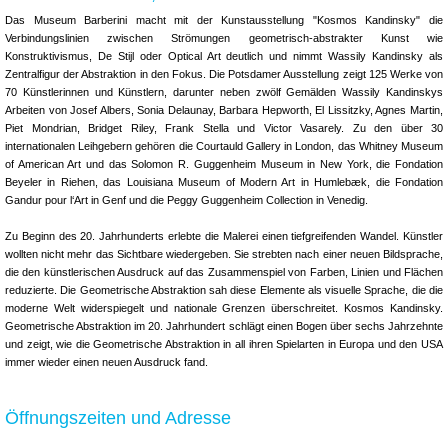
Das Museum Barberini macht mit der Kunstausstellung "Kosmos Kandinsky" die
Verbindungslinien zwischen Strömungen geometrisch-abstrakter Kunst wie
Konstruktivismus, De Stijl oder Optical Art deutlich und nimmt Wassily Kandinsky als
Zentralfigur der Abstraktion in den Fokus. Die Potsdamer Ausstellung zeigt 125 Werke von
70 Künstlerinnen und Künstlern, darunter neben zwölf Gemälden Wassily Kandinskys
Arbeiten von Josef Albers, Sonia Delaunay, Barbara Hepworth, El Lissitzky, Agnes Martin,
Piet Mondrian, Bridget Riley, Frank Stella und Victor Vasarely. Zu den über 30
internationalen Leihgebern gehören die Courtauld Gallery in London, das Whitney Museum
of American Art und das Solomon R. Guggenheim Museum in New York, die Fondation
Beyeler in Riehen, das Louisiana Museum of Modern Art in Humlebæk, die Fondation
Gandur pour l‘Art in Genf und die Peggy Guggenheim Collection in Venedig.
Zu Beginn des 20. Jahrhunderts erlebte die Malerei einen tiefgreifenden Wandel. Künstler
wollten nicht mehr das Sichtbare wiedergeben. Sie strebten nach einer neuen Bildsprache,
die den künstlerischen Ausdruck auf das Zusammenspiel von Farben, Linien und Flächen
reduzierte. Die Geometrische Abstraktion sah diese Elemente als visuelle Sprache, die die
moderne Welt widerspiegelt und nationale Grenzen überschreitet. Kosmos Kandinsky.
Geometrische Abstraktion im 20. Jahrhundert schlägt einen Bogen über sechs Jahrzehnte
und zeigt, wie die Geometrische Abstraktion in all ihren Spielarten in Europa und den USA
immer wieder einen neuen Ausdruck fand.
Öffnungszeiten und Adresse