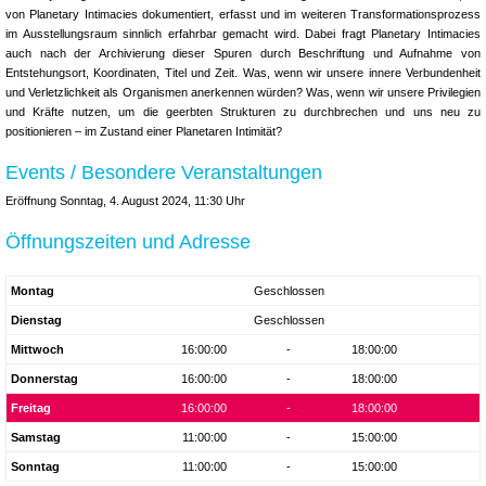
von Planetary Intimacies dokumentiert, erfasst und im weiteren Transformationsprozess
im Ausstellungsraum sinnlich erfahrbar gemacht wird. Dabei fragt Planetary Intimacies
auch nach der Archivierung dieser Spuren durch Beschriftung und Aufnahme von
Entstehungsort, Koordinaten, Titel und Zeit. Was, wenn wir unsere innere Verbundenheit
und Verletzlichkeit als Organismen anerkennen würden? Was, wenn wir unsere Privilegien
und Kräfte nutzen, um die geerbten Strukturen zu durchbrechen und uns neu zu
positionieren – im Zustand einer Planetaren Intimität?
Events / Besondere Veranstaltungen
Eröffnung Sonntag, 4. August 2024, 11:30 Uhr
Öffnungszeiten und Adresse
Montag
Geschlossen
Dienstag
Geschlossen
Mittwoch
16:00:00
-
18:00:00
Donnerstag
16:00:00
-
18:00:00
Freitag
16:00:00
-
18:00:00
Samstag
11:00:00
-
15:00:00
Sonntag
11:00:00
-
15:00:00