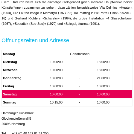
u.v.m. Dadurch bietet sich die einmalige Gelegenheit gleich mehrere Hauptwerke beider
Künstler*innen zusammen zu sehen, dazu zählen beispielsweise Vija Celmins »Heater«
(1964), »To Fix the Image in Memory« (1977-82), »A Painting in Six Parts« (1986-87/2012-
16) und Gerhard Richters »Schärzler« (1964), die große Installation »4 Glasscheiben«
(1967), »Seestück (See-See)« (1970) und »Spiegel, blutrot« (1991).
Öffnungszeiten und Adresse
Montag
Geschlossen
Dienstag
10:00:00
-
18:00:00
Mittwoch
10:00:00
-
18:00:00
Donnerstag
10:00:00
-
21:00:00
Freitag
10:00:00
-
18:00:00
Samstag
10:00:00
-
18:00:00
Sonntag
10:15:00
-
18:00:00
Hamburger Kunsthalle
Glockengießerwall 5
20095 Hamburg
Tel
+49 (0) 40 / 42 81 31 200