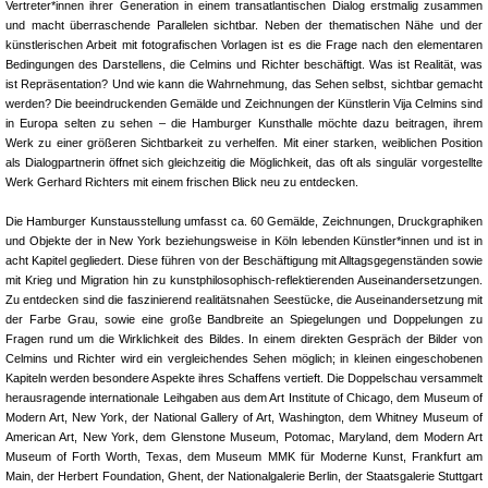
Vertreter*innen ihrer Generation in einem transatlantischen Dialog erstmalig zusammen
und macht überraschende Parallelen sichtbar. Neben der thematischen Nähe und der
künstlerischen Arbeit mit fotografischen Vorlagen ist es die Frage nach den elementaren
Bedingungen des Darstellens, die Celmins und Richter beschäftigt. Was ist Realität, was
ist Repräsentation? Und wie kann die Wahrnehmung, das Sehen selbst, sichtbar gemacht
werden? Die beeindruckenden Gemälde und Zeichnungen der Künstlerin Vija Celmins sind
in Europa selten zu sehen – die Hamburger Kunsthalle möchte dazu beitragen, ihrem
Werk zu einer größeren Sichtbarkeit zu verhelfen. Mit einer starken, weiblichen Position
als Dia­logpartnerin öffnet sich gleichzeitig die Möglichkeit, das oft als singulär vorgestel­lte
Werk Gerhard Richters mit einem frischen Blick neu zu entdecken.
Die Hamburger Kunstausstellung umfasst ca. 60 Gemälde, Zeichnungen, Druckgraphiken
und Objekte der in New York beziehungsweise in Köln lebenden Künstler*innen und ist in
acht Kapitel gegliedert. Diese führen von der Beschäftigung mit Alltagsgegenständen sowie
mit Krieg und Migration hin zu kunstphilosophisch-reflektierenden Auseinandersetzungen.
Zu entdecken sind die faszinierend realitätsnahen Seestücke, die Auseinandersetzung mit
der Farbe Grau, sowie eine große Bandbreite an Spiegelungen und Doppelungen zu
Fragen rund um die Wirklichkeit des Bildes. In einem direkten Gespräch der Bilder von
Celmins und Richter wird ein vergleichendes Sehen möglich; in kleinen eingeschobenen
Kapiteln werden besondere Aspekte ihres Schaffens vertieft. Die Doppelschau versammelt
herausragende internationale Leihgaben aus dem Art Institute of Chicago, dem Museum of
Modern Art, New York, der National Gallery of Art, Washington, dem Whitney Museum of
American Art, New York, dem Glenstone Museum, Potomac, Maryland, dem Modern Art
Museum of Forth Worth, Texas, dem Museum MMK für Moderne Kunst, Frankfurt am
Main, der Herbert Foundation, Ghent, der Nationalgalerie Berlin, der Staatsgalerie Stuttgart