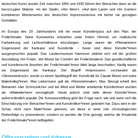
deutschen Kunst ausder Zeit zwischen 1850 und 1930 führen den Betrachter dann an die
bevorzugten Malorte: »In der Stadt«, »Am Meer«, »Auf dem Land« und »Im Garten«
kombinieren Meisterwerke des deutschen Impressionismus mit bisher nie gezeigten
Gemälden.
Im Europa des 19. Jahrhunderts tritt ein neuer Künstlertypus auf den Plan: der
Freilichtmaler. Seine Kunstwerke entstehen unter freiem Himmel, um realistische
Farbwirkung und Lichtverhältnisse einzufangen. Lange waren die »Pleinairisten«
Gegenstand der Karikatur und Kunstkritik – heute sind diese Künstler*innen
ausgesprochen populär. Das Landesmuseum Hannover widmet sich mit der großen
Ausstellung »Im Freien. Von Monet bis Corinth« der Freilichtmalerei. Das gesellschaftliche
und künstlerische Ansehen der Freilichtmaler*innen blieb lange bescheiden, häufig waren
sie Gegenstand der Karikatur. Der Begriff »Impression«, verstanden als
»Sinneseindruck«, wurde zu einem Spottbegriff der Kunstkritik für Claude Monet und seine
Malerkolleg*innen. Max Liebermann galt als »Rinnsteinmaler«, Max Slevogt erhielt den
Beinamen »der Schreckliche« und bei Wind und Wetter arbeitende Künstlerinnen wurden
als »Malweibchen« verunglimpft. Heute jedoch sind viele dieser Künstler*innen
außerordentlich populär. Die Kunstausstellung geht der Frage nach, wie und wann sich die
Einschätzung von Betrachter*innen und Kunstkritiker*innen geändert hat. Dazu wird in der
Schau nicht nach Maler*innen getrennt, um diese in einer rein chronologischen
Reihenfolge zu präsentieren, sondern es werden die Orte gezeigt, welche die Kreativität
der Freilichtmaler*innen beflügelten.
Öffnungszeiten und Adresse