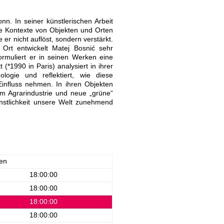
onn. In seiner künstlerischen Arbeit
kte Kontexte von Objekten und Orten
 er nicht auflöst, sondern verstärkt.
Ort entwickelt Matej Bosnić sehr
ormuliert er in seinen Werken eine
 (*1990 in Paris) analysiert in ihrer
ogie und reflektiert, wie diese
influss nehmen. In ihren Objekten
um Agrarindustrie und neue „grüne“
ünstlichkeit unsere Welt zunehmend
en
18:00:00
18:00:00
18:00:00
18:00:00