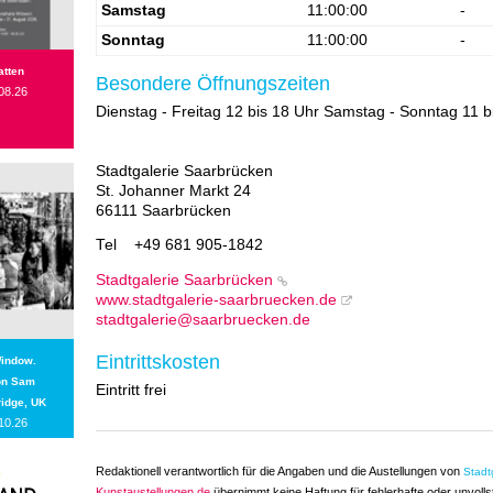
Samstag
11:00:00
-
Sonntag
11:00:00
-
atten
Besondere Öffnungszeiten
08.26
Dienstag - Freitag 12 bis 18 Uhr Samstag - Sonntag 11 b
Stadtgalerie Saarbrücken
St. Johanner Markt 24
66111 Saarbrücken
Tel
+49 681 905-1842
Stadtgalerie Saarbrücken
www.stadtgalerie-saarbruecken.de
stadtgalerie@saarbruecken.de
Eintrittskosten
Window.
on Sam
Eintritt frei
idge, UK
10.26
Redaktionell verantwortlich für die Angaben und die Austellungen von
Stadt
Kunstaustellungen.de
übernimmt keine Haftung für fehlerhafte oder unvoll