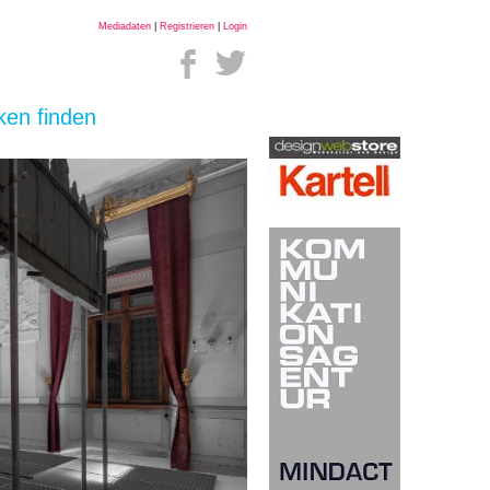
Mediadaten
|
Registrieren
|
Login
ken finden