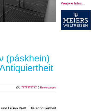
Weitere Infos...
ν (páskhein)
 Antiquiertheit
0
Ø
0
Bewertungen
d Gillian Brett | Die Antiquiertheit