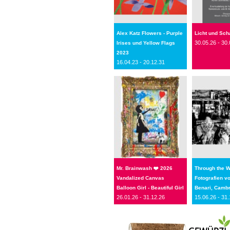
Alex Katz Flowers - Purple
Licht und Sch
30.05.26 - 30.
Irises und Yellow Flags
2023
16.04.23 - 20.12.31
Mr. Brainwash ❤️ 2026
Through the 
Vandalized Canvas
Fotografien v
Balloon Girl - Beautiful Girl
Benari, Cambr
26.01.26 - 31.12.26
15.06.26 - 31.