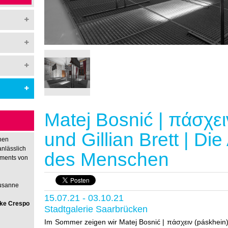
Matej Bosnić | πάσχει
und Gillian Brett | Die
hen
anlässlich
des Menschen
nments von
Susanne
15.07.21 - 03.10.21
rike Crespo
Stadtgalerie Saarbrücken
Im Sommer zeigen wir Matej Bosnić | πάσχειν (páskhein) un