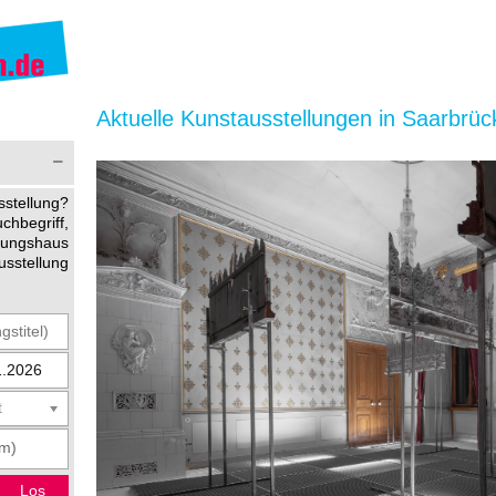
Aktuelle Kunstausstellungen in Saarbrüc
stellung?
begriff,
ltungshaus
usstellung
t