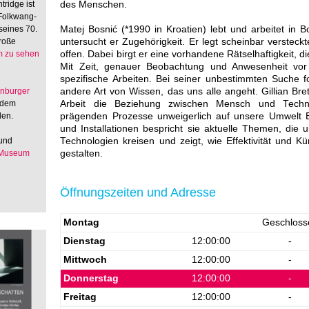
tridge ist
des Menschen.
 Folkwang-
seines 70.
Matej Bosnić (*1990 in Kroatien) lebt und arbeitet in B
große
untersucht er Zugehörigkeit. Er legt scheinbar verstec
 zu sehen
offen. Dabei birgt er eine vorhandene Rätselhaftigkeit, die
Mit Zeit, genauer Beobachtung und Anwesenheit vor 
spezifische Arbeiten. Bei seiner unbestimmten Suche f
enburger
andere Art von Wissen, das uns alle angeht. Gillian Brett
 dem
Arbeit die Beziehung zwischen Mensch und Technol
den.
prägenden Prozesse unweigerlich auf unsere Umwelt E
und Installationen bespricht sie aktuelle Themen, die 
 und
Technologien kreisen und zeigt, wie Effektivität und K
 Museum
gestalten.
Öffnungszeiten und Adresse
Montag
Geschloss
Dienstag
12:00:00
-
Mittwoch
12:00:00
-
Donnerstag
12:00:00
-
Freitag
12:00:00
-