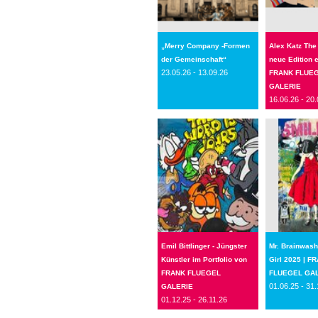
„Merry Company -Formen
Alex Katz The
der Gemeinschaft“
neue Edition 
23.05.26 - 13.09.26
FRANK FLUE
GALERIE
16.06.26 - 20.
Emil Bittlinger - Jüngster
Mr. Brainwash 
Künstler im Portfolio von
Girl 2025 | F
FRANK FLUEGEL
FLUEGEL GA
01.06.25 - 31.
GALERIE
01.12.25 - 26.11.26