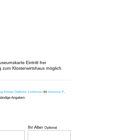
umskarte Eintritt frei
ng zum Klosterwirtshaus möglich.
ist
.
ung Kloster Dalheim, Lichtenau
Johanna P.
ständige Angaben.
Ihr Alter
Optional