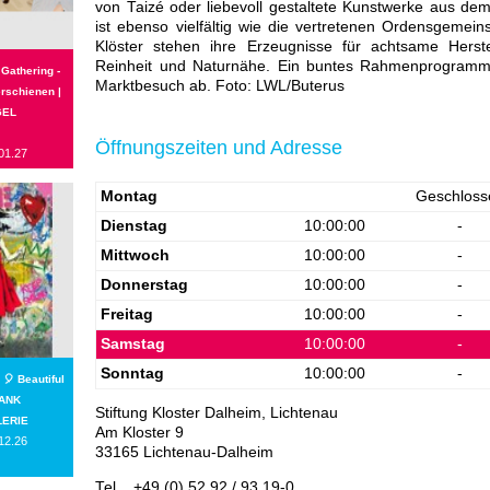
von Taizé oder liebevoll gestaltete Kunstwerke aus de
ist ebenso vielfältig wie die vertretenen Ordensgemein
Klöster stehen ihre Erzeugnisse für achtsame Herste
Reinheit und Naturnähe. Ein buntes Rahmenprogramm 
 Gathering -
Marktbesuch ab. Foto: LWL/Buterus
erschienen |
GEL
Öffnungszeiten und Adresse
01.27
Montag
Geschloss
Dienstag
10:00:00
-
Mittwoch
10:00:00
-
Donnerstag
10:00:00
-
Freitag
10:00:00
-
Samstag
10:00:00
-
Sonntag
10:00:00
-
🎈 Beautiful
RANK
Stiftung Kloster Dalheim, Lichtenau
LERIE
Am Kloster 9
12.26
33165 Lichtenau-Dalheim
Tel
+49 (0) 52 92 / 93 19-0