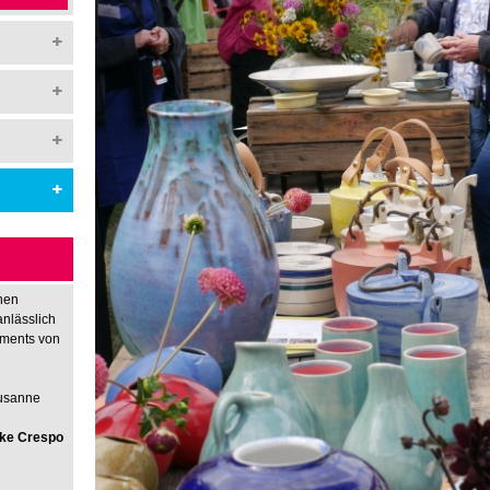
hen
anlässlich
nments von
Susanne
rike Crespo