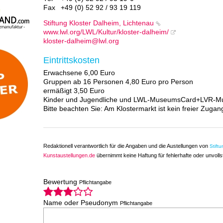
Fax
+49 (0) 52 92 / 93 19 119
Stiftung Kloster Dalheim, Lichtenau
www.lwl.org/LWL/Kultur/kloster-dalheim/
kloster-dalheim@lwl.org
Eintrittskosten
Erwachsene 6,00 Euro
Gruppen ab 16 Personen 4,80 Euro pro Person
ermäßigt 3,50 Euro
Kinder und Jugendliche und LWL-MuseumsCard+LVR-Muse
Bitte beachten Sie: Am Klostermarkt ist kein freier Zuga
Redaktionell verantwortlich für die Angaben und die Austellungen von
Stift
Kunstaustellungen.de
übernimmt keine Haftung für fehlerhafte oder unvoll
Bewertung
Pflichtangabe
Name oder Pseudonym
Pflichtangabe