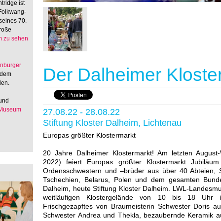
tridge ist
 Folkwang-
seines 70.
große
 zu sehen
enburger
Der Dalheimer Kloste
 dem
den.
 und
 Museum
27.08.22 - 28.08.22
Stiftung Kloster Dalheim, Lichtenau
Europas größter Klostermarkt
20 Jahre Dalheimer Klostermarkt! Am letzten Augus
2022) feiert Europas größter Klostermarkt Jubiläu
Ordensschwestern und –brüder aus über 40 Abteien, St
Tschechien, Belarus, Polen und dem gesamten Bunde
Dalheim, heute Stiftung Kloster Dalheim. LWL-Landesmu
weitläufigen Klostergelände von 10 bis 18 Uhr 
Frischgezapftes von Braumeisterin Schwester Doris aus
Schwester Andrea und Thekla, bezaubernde Keramik au