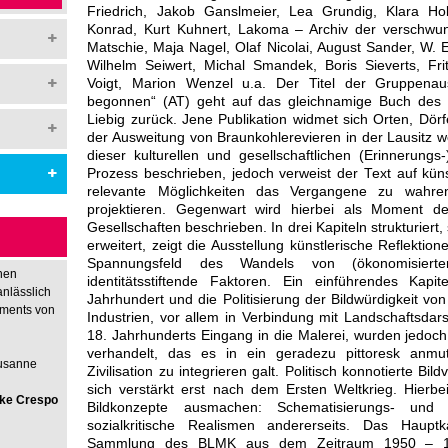
Friedrich, Jakob Ganslmeier, Lea Grundig, Klara Ho
Konrad, Kurt Kuhnert, Lakoma – Archiv der verschwun
Matschie, Maja Nagel, Olaf Nicolai, August Sander, W.
Wilhelm Seiwert, Michal Smandek, Boris Sieverts, Fri
Voigt, Marion Wenzel u.a. Der Titel der Gruppenau
begonnen“ (AT) geht auf das gleichnamige Buch des Sch
Liebig zurück. Jene Publikation widmet sich Orten, Dörf
der Ausweitung von Braunkohlerevieren in der Lausitz
dieser kulturellen und gesellschaftlichen (Erinnerungs
Prozess beschrieben, jedoch verweist der Text auf kü
relevante Möglichkeiten das Vergangene zu wahre
projektieren. Gegenwart wird hierbei als Moment de
Gesellschaften beschrieben. In drei Kapiteln strukturiert
erweitert, zeigt die Ausstellung künstlerische Reflektion
Spannungsfeld des Wandels von (ökonomisierte
hen
identitätsstiftende Faktoren. Ein einführendes Kapi
anlässlich
Jahrhundert und die Politisierung der Bildwürdigkeit von
nments von
Industrien, vor allem in Verbindung mit Landschaftsdars
18. Jahrhunderts Eingang in die Malerei, wurden jedoc
verhandelt, das es in ein geradezu pittoresk an
Susanne
Zivilisation zu integrieren galt. Politisch konnotierte Bi
sich verstärkt erst nach dem Ersten Weltkrieg. Hierbei
rike Crespo
Bildkonzepte ausmachen: Schematisierungs- und Ab
sozialkritische Realismen andererseits. Das Haupt
Sammlung des BLMK aus dem Zeitraum 1950 – 1990