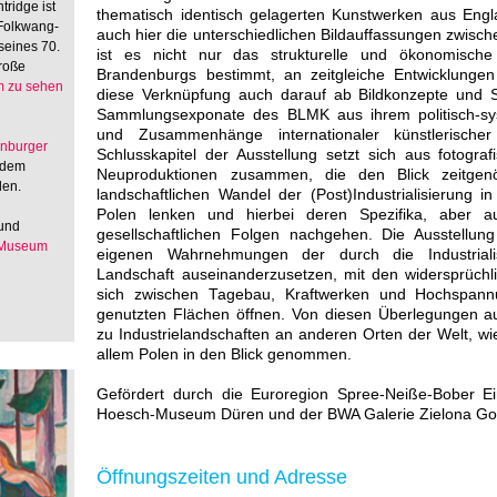
tridge ist
thematisch identisch gelagerten Kunstwerken aus Eng
 Folkwang-
auch hier die unterschiedlichen Bildauffassungen zwisch
seines 70.
ist es nicht nur das strukturelle und ökonomisch
große
Brandenburgs bestimmt, an zeitgleiche Entwicklungen 
 zu sehen
diese Verknüpfung auch darauf ab Bildkonzepte und S
Sammlungsexponate des BLMK aus ihrem politisch-sy
und Zusammenhänge internationaler künstlerische
enburger
Schlusskapitel der Ausstellung setzt sich aus fotografi
 dem
Neuproduktionen zusammen, die den Blick zeitgenö
den.
landschaftlichen Wandel der (Post)Industrialisierung 
Polen lenken und hierbei deren Spezifika, aber auc
 und
gesellschaftlichen Folgen nachgehen. Die Ausstellung
 Museum
eigenen Wahrnehmungen der durch die Industriali
Landschaft auseinanderzusetzen, mit den widersprüch
sich zwischen Tagebau, Kraftwerken und Hochspannu
genutzten Flächen öffnen. Von diesen Überlegungen 
zu Industrielandschaften an anderen Orten der Welt, w
allem Polen in den Blick genommen.
Gefördert durch die Euroregion Spree-Neiße-Bober E
Hoesch-Museum Düren und der BWA Galerie Zielona Go
Öffnungszeiten und Adresse