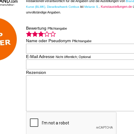
Redaktionell verantwortlich für die Angaben und die Austellungen von
Bran
ist
.
Kunstaustellungen.de
ü
Kunst (BLMK), Dieselkraftwerk Cottbus
Melanie S.
unvollständige Angaben.
Bewertung
Pflichtangabe
Name oder Pseudonym
Pflichtangabe
E-Mail Adresse
Nicht öffentlich; Optional
Rezension