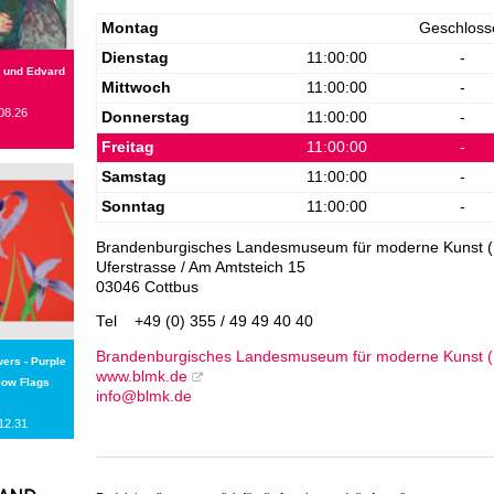
Montag
Geschloss
Dienstag
11:00:00
-
 und Edvard
Mittwoch
11:00:00
-
08.26
Donnerstag
11:00:00
-
Freitag
11:00:00
-
Samstag
11:00:00
-
Sonntag
11:00:00
-
Brandenburgisches Landesmuseum für moderne Kunst (B
Uferstrasse / Am Amtsteich 15
03046 Cottbus
Tel
+49 (0) 355 / 49 49 40 40
Brandenburgisches Landesmuseum für moderne Kunst (B
wers - Purple
www.blmk.de
llow Flags
info@blmk.de
12.31