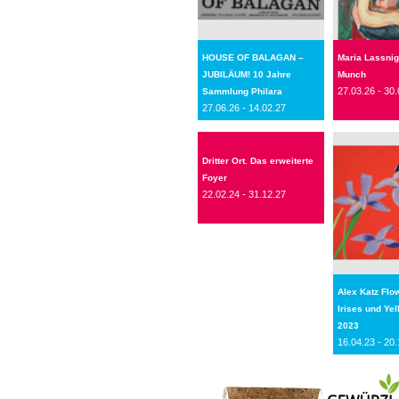
HOUSE OF BALAGAN –
Maria Lassnig
JUBILÄUM! 10 Jahre
Munch
27.03.26 - 30.
Sammlung Philara
27.06.26 - 14.02.27
Dritter Ort. Das erweiterte
Foyer
22.02.24 - 31.12.27
Alex Katz Flo
Irises und Ye
2023
16.04.23 - 20.