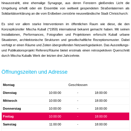
hinausstrahlt, eine ehemalige Synagoge, aus deren Fenstern gleißendes Licht die
Umgebung erhellt oder ein Ensemble von weltweit gespendeten Straßenlaternen als
Solidaritätserklärung an die vom Erdbeben zerstörte neuseeländische Stadt Christchurch:
Es sind vor allem starke Interventionen im öffentlichen Raum wie diese, die den
Konzeptkünstler Mischa Kuball (*1959) international bekannt gemacht haben. Mit seinen
Installationen, Performances, Fotografien und Projektionen erforscht Kuball urbane
Situationen, architektonische Strukturen und gesellschaftliche Rezeptionsmuster. Dabei
verfolgt er einen Räume und Zeiten übergreifenden Netzwerkgedanken. Das Ausstellungs-
und Publikationsprojekt ReferenzRäume bietet erstmals einen retrospektiven Querschnitt
durch Mischa Kuballs Werk der letzten drei Jahrzehnte.
Öffnungszeiten und Adresse
Montag
Geschlossen
Dienstag
10:00:00
-
18:00:00
Mittwoch
10:00:00
-
18:00:00
Donnerstag
10:00:00
-
18:00:00
Freitag
10:00:00
-
18:00:00
Samstag
11:00:00
-
18:00:00