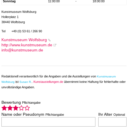
Sonntag
11:00:00
-
18:00:00
Kunstmuseum Wolfsburg
Hollerplatz 1
38440 Wolfsburg
Tel
+49 (0) 53 61 / 266 90
Kunstmuseum Wolfsburg
http://www.kunstmuseum.de
info@kunstmuseum.de
Redaktionell verantwortlich für die Angaben und die Austellungen von
Kunstmuseum
ist
.
Kunstaustellungen.de
übernimmt keine Haftung für fehlerhafte oder
Wolfsburg
Susan R.
unvollständige Angaben.
Bewertung
Pflichtangabe
Name oder Pseudonym
Ihr Alter
Pflichtangabe
Optional