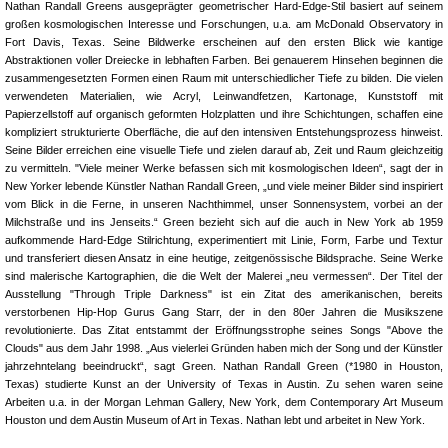
Nathan Randall Greens ausgeprägter geometrischer Hard-Edge-Stil basiert auf seinem
großen kosmologischen Interesse und Forschungen, u.a. am McDonald Observatory in
Fort Davis, Texas. Seine Bildwerke erscheinen auf den ersten Blick wie kantige
Abstraktionen voller Dreiecke in lebhaften Farben. Bei genauerem Hinsehen beginnen die
zusammengesetzten Formen einen Raum mit unterschiedlicher Tiefe zu bilden. Die vielen
verwendeten Materialien, wie Acryl, Leinwandfetzen, Kartonage, Kunststoff mit
Papierzellstoff auf organisch geformten Holzplatten und ihre Schichtungen, schaffen eine
kompliziert strukturierte Oberfläche, die auf den intensiven Entstehungsprozess hinweist.
Seine Bilder erreichen eine visuelle Tiefe und zielen darauf ab, Zeit und Raum gleichzeitig
zu vermitteln. "Viele meiner Werke befassen sich mit kosmologischen Ideen“, sagt der in
New Yorker lebende Künstler Nathan Randall Green, „und viele meiner Bilder sind inspiriert
vom Blick in die Ferne, in unseren Nachthimmel, unser Sonnensystem, vorbei an der
Milchstraße und ins Jenseits.“ Green bezieht sich auf die auch in New York ab 1959
aufkommende Hard-Edge Stilrichtung, experimentiert mit Linie, Form, Farbe und Textur
und transferiert diesen Ansatz in eine heutige, zeitgenössische Bildsprache. Seine Werke
sind malerische Kartographien, die die Welt der Malerei „neu vermessen“. Der Titel der
Ausstellung "Through Triple Darkness" ist ein Zitat des amerikanischen, bereits
verstorbenen Hip-Hop Gurus Gang Starr, der in den 80er Jahren die Musikszene
revolutionierte. Das Zitat entstammt der Eröffnungsstrophe seines Songs "Above the
Clouds" aus dem Jahr 1998. „Aus vielerlei Gründen haben mich der Song und der Künstler
jahrzehntelang beeindruckt“, sagt Green. Nathan Randall Green (*1980 in Houston,
Texas) studierte Kunst an der University of Texas in Austin. Zu sehen waren seine
Arbeiten u.a. in der Morgan Lehman Gallery, New York, dem Contemporary Art Museum
Houston und dem Austin Museum of Art in Texas. Nathan lebt und arbeitet in New York.