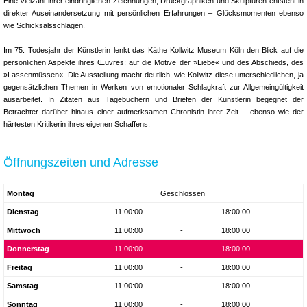
Eine Vielzahl ihrer eindringlichen Zeichnungen, Druckgraphiken und Skulpturen entsteht in
direkter Auseinandersetzung mit persönlichen Erfahrungen – Glücksmomenten ebenso
wie Schicksalsschlägen.
Im 75. Todesjahr der Künstlerin lenkt das Käthe Kollwitz Museum Köln den Blick auf die
persönlichen Aspekte ihres Œuvres: auf die Motive der »Liebe« und des Abschieds, des
»Lassenmüssen«. Die Ausstellung macht deutlich, wie Kollwitz diese unterschiedlichen, ja
gegensätzlichen Themen in Werken von emotionaler Schlagkraft zur Allgemeingültigkeit
ausarbeitet. In Zitaten aus Tagebüchern und Briefen der Künstlerin begegnet der
Betrachter darüber hinaus einer aufmerksamen Chronistin ihrer Zeit – ebenso wie der
härtesten Kritikerin ihres eigenen Schaffens.
Öffnungszeiten und Adresse
Montag
Geschlossen
Dienstag
11:00:00
-
18:00:00
Mittwoch
11:00:00
-
18:00:00
Donnerstag
11:00:00
-
18:00:00
Freitag
11:00:00
-
18:00:00
Samstag
11:00:00
-
18:00:00
Sonntag
11:00:00
-
18:00:00