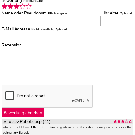
Bewertung
Pflichtangabe
Name oder Pseudonym
Ihr Alter
Pflichtangabe
Optional
E-Mail Adresse
Nicht öffentlich; Optional
Rezension
PabeLeasp (41)
07.10.2022
when to hold lasix Effect of treatment guidelines on the initial management of idiopathic
pulmonary fibrosis