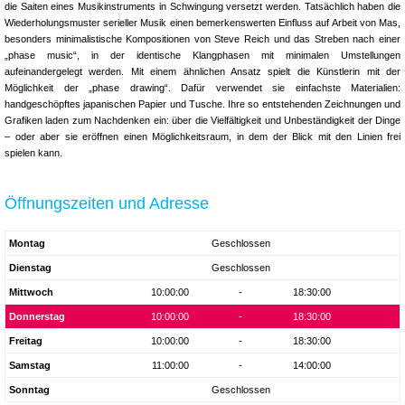
die Saiten eines Musikinstruments in Schwingung versetzt werden. Tatsächlich haben die
Wiederholungsmuster serieller Musik einen bemerkenswerten Einfluss auf Arbeit von Mas,
besonders minimalistische Kompositionen von Steve Reich und das Streben nach einer
„phase music“, in der identische Klangphasen mit minimalen Umstellungen
aufeinandergelegt werden. Mit einem ähnlichen Ansatz spielt die Künstlerin mit der
Möglichkeit der „phase drawing“. Dafür verwendet sie einfachste Materialien:
handgeschöpftes japanischen Papier und Tusche. Ihre so entstehenden Zeichnungen und
Grafiken laden zum Nachdenken ein: über die Vielfältigkeit und Unbeständigkeit der Dinge
– oder aber sie eröffnen einen Möglichkeitsraum, in dem der Blick mit den Linien frei
spielen kann.
Öffnungszeiten und Adresse
Montag
Geschlossen
Dienstag
Geschlossen
Mittwoch
10:00:00
-
18:30:00
Donnerstag
10:00:00
-
18:30:00
Freitag
10:00:00
-
18:30:00
Samstag
11:00:00
-
14:00:00
Sonntag
Geschlossen