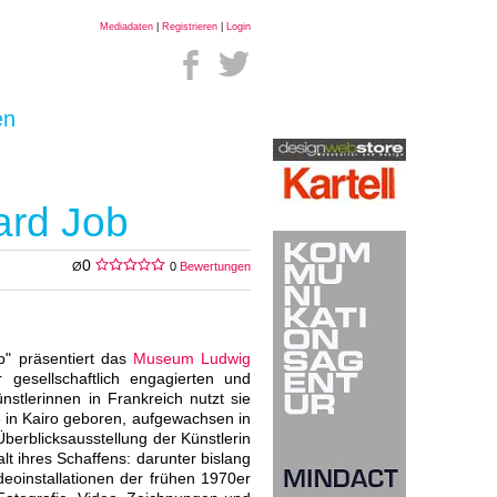
Mediadaten
|
Registrieren
|
Login
en
Hard Job
0
Ø
0
Bewertungen
ob" präsentiert das
Museum Ludwig
r gesellschaftlich engagierten und
ünstlerinnen in Frankreich nutzt sie
 in Kairo geboren, aufgewachsen in
Überblicksausstellung der Künstlerin
lt ihres Schaffens: darunter bislang
oinstallationen der frühen 1970er