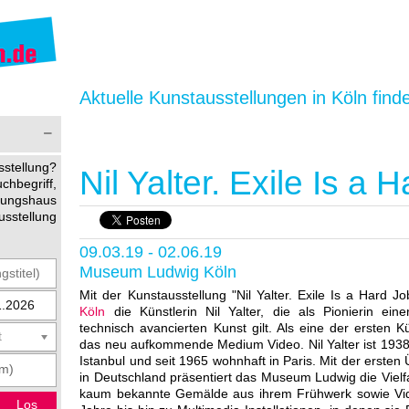
Aktuelle Kunstausstellungen in Köln find
stellung?
Nil Yalter. Exile Is a 
begriff,
ltungshaus
usstellung
09.03.19 - 02.06.19
Museum Ludwig Köln
Mit der Kunstausstellung "Nil Yalter. Exile Is a Hard J
Köln
die Künstlerin Nil Yalter, die als Pionierin eine
technisch avancierten Kunst gilt. Als eine der ersten K
t
das neu aufkommende Medium Video. Nil Yalter ist 1938
Istanbul und seit 1965 wohnhaft in Paris. Mit der ersten 
in Deutschland präsentiert das Museum Ludwig die Vielfa
kaum bekannte Gemälde aus ihrem Frühwerk sowie Vide