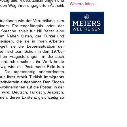
e Fotografie, Video, Zeichnungen und
Weitere Infos...
t den Weg ihrer engagierten Ästhetik
ituationen wie der Verurteilung zum
 einem Frauengefängnis oder der
 Sprache spielt für Nil Yalter eine
 dem Nahen Osten, der Türkei und
enigen, die sie in ihren Arbeiten
iegelt sie die Lebenssituation der
pen sichtbar. Schon in den 1970er
schen Fragestellungen, in die auch
Hierdurch erscheint ihr Werk heute
ig wird die Posterserie Exile Is a
. Die tapetenartig angeordneten
s ihrer Arbeit Turkish Immigrants
adtvierteln aufgehängt. Den Slogan
BewohnerIinnen auf die Poster, in der
 wird: Deutsch, Türkisch, Arabisch,
nnen, deren Existenz gleichzeitig so