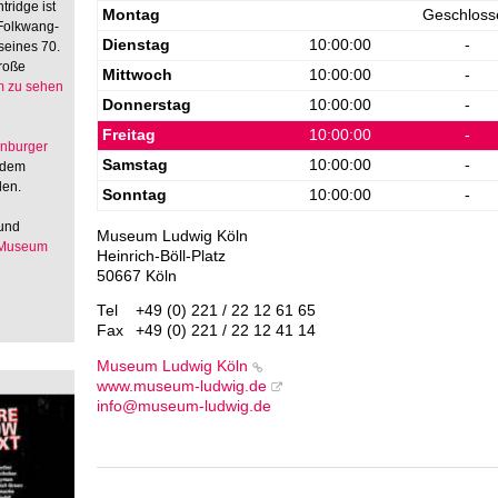
tridge ist
Montag
Geschloss
 Folkwang-
Dienstag
10:00:00
-
seines 70.
große
Mittwoch
10:00:00
-
 zu sehen
Donnerstag
10:00:00
-
Freitag
10:00:00
-
enburger
Samstag
10:00:00
-
 dem
den.
Sonntag
10:00:00
-
 und
Museum Ludwig Köln
 Museum
Heinrich-Böll-Platz
50667 Köln
Tel
+49 (0) 221 / 22 12 61 65
Fax
+49 (0) 221 / 22 12 41 14
Museum Ludwig Köln
www.museum-ludwig.de
info@museum-ludwig.de