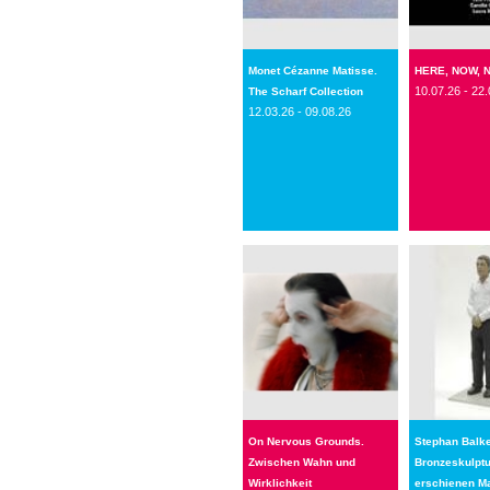
Monet Cézanne Matisse.
HERE, NOW, 
10.07.26 - 22.
The Scharf Collection
12.03.26 - 09.08.26
On Nervous Grounds.
Stephan Balk
Zwischen Wahn und
Bronzeskulpt
Wirklichkeit
erschienen M