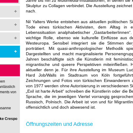
Jahre bis hin zu Multimedia-Installationen, in denen si
Skulptur zu Collagen verbindet. Die Ausstellung zeichne
nach.
Nil Yalters Werke entstehen aus aktuellen politischen S
Tode eines türkischen Aktivisten, dem Alltag in
Lebenssituation analphabetischer „GastarbeiterIinnen“.
wichtige Rolle, ebenso wie kulturelle Einflüsse aus
Westeuropa. Sensibel integriert sie die Stimmen derj
porträtiert. Mit quasi-anthropologischer Methodik sp
Dargestellten und macht marginalisierte Personengrup
Jahren beschäftigte sich die Künstlerin mit feministi
migrantische und queere Perspektiven miteinfließen. 
aktueller denn je. Für ihre Ausstellung im Museum Ludw
Hard Job/Walls im Stadtraum von Köln fortgeführt
Zeichnungen und Fotos von türkischen Einwanderern au
hen
von 1977 werden ohne Autorisierung in verschiedenen St
anlässlich
„Exil ist harte Arbeit“ schreiben die Künstlerin oder die 
nments von
Sprache, die im jeweiligen Viertel vorrangig gesprochen
Russisch, Polnisch. Die Arbeit ist von und für MigrantIi
offensichtlich und doch abwesend ist.
Susanne
rike Crespo
Öffnungszeiten und Adresse