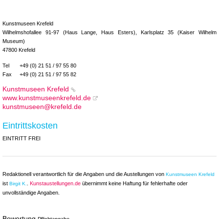
Kunstmuseen Krefeld
Wilhelmshofallee 91-97 (Haus Lange, Haus Esters), Karlsplatz 35 (Kaiser Wilhelm
Museum)
47800 Krefeld
Tel
+49 (0) 21 51 / 97 55 80
Fax
+49 (0) 21 51 / 97 55 82
Kunstmuseen Krefeld
www.kunstmuseenkrefeld.de
kunstmuseen@krefeld.de
Eintrittskosten
EINTRITT FREI
Redaktionell verantwortlich für die Angaben und die Austellungen von
Kunstmuseen Krefeld
ist
.
Kunstaustellungen.de
übernimmt keine Haftung für fehlerhafte oder
Birgit K.
unvollständige Angaben.
Bewertung