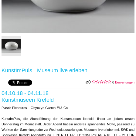
KunstImPuls - Museum live erleben
0
Ø
0
Bewertungen
04.10.18 - 04.11.18
Kunstmuseen Krefeld
Plastic Pleasures – Ghyczys Garten-Ei & Co.
KunstImPuls, die Abendöffnung der Kunstmuseen Krefeld, findet an jedem ersten
Donnerstag im Monat statt. Jeder Abend hat ein anderes spannendes Motto, passend zu
Werken der Sammlung oder zu Wechselausstellungen. Museum live erleben mit SWK und
Sparkasse Krefeld Abendöffnung, EINTRITT FREI DONNERSTAG 4.10., 17 – 21 UHR